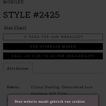
MORILEE
STYLE #2425
Size Chart
VOEG TOE AAN WENSLIJST
EEN AFSPRAAK MAKEN
CALL +32 3 291 70 60 FOR AVAILABILITY
Attributes
Fabric:
Crystal Beading, Embroidered Lace
Applique, Soft Tulle
Silhouette:
Ball Gown
Deze website maakt gebruik van cookies