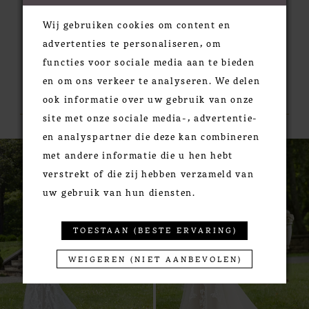
Wij gebruiken cookies om content en
advertenties te personaliseren, om
functies voor sociale media aan te bieden
en om ons verkeer te analyseren. We delen
RELATED PRODUCTS
ook informatie over uw gebruik van onze
site met onze sociale media-, advertentie-
en analyspartner die deze kan combineren
PAUSE AUTOPLAY
PREVIOUS SLIDE
NEXT SLIDE
0
Related
Skip
met andere informatie die u hen hebt
Products
to
1
verstrekt of die zij hebben verzameld van
Carousel
end
2
uw gebruik van hun diensten.
3
4
TOESTAAN (BESTE ERVARING)
5
WEIGEREN (NIET AANBEVOLEN)
6
7
8