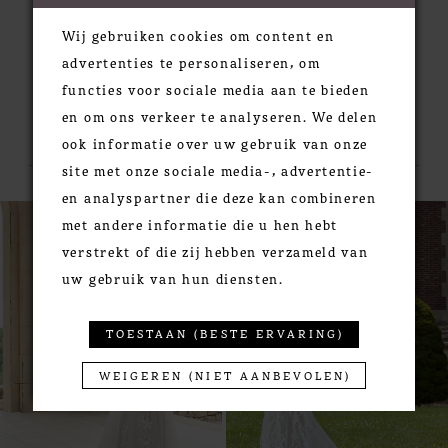
Wij gebruiken cookies om content en
advertenties te personaliseren, om
functies voor sociale media aan te bieden
en om ons verkeer te analyseren. We delen
RELATED PRODUCTS
ook informatie over uw gebruik van onze
site met onze sociale media-, advertentie-
en analyspartner die deze kan combineren
PAUSE AUTOPLAY
PREVIOUS SLIDE
NEXT SLIDE
0
Related
Skip
met andere informatie die u hen hebt
Products
to
1
verstrekt of die zij hebben verzameld van
Carousel
end
2
uw gebruik van hun diensten.
3
4
TOESTAAN (BESTE ERVARING)
5
WEIGEREN (NIET AANBEVOLEN)
6
7
8