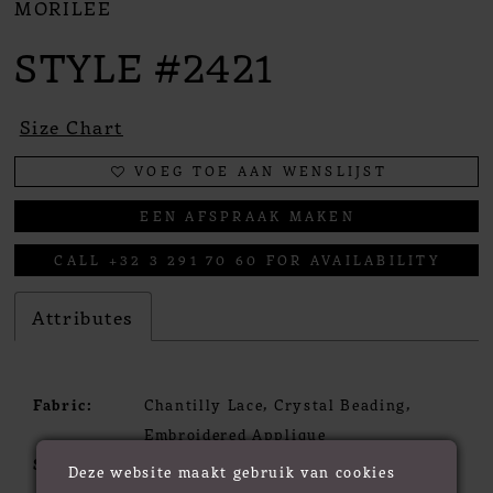
MORILEE
STYLE #2421
Size Chart
VOEG TOE AAN WENSLIJST
EEN AFSPRAAK MAKEN
CALL +32 3 291 70 60 FOR AVAILABILITY
Attributes
Fabric:
Chantilly Lace, Crystal Beading,
Embroidered Applique
Silhouette:
Mermaid
Deze website maakt gebruik van cookies