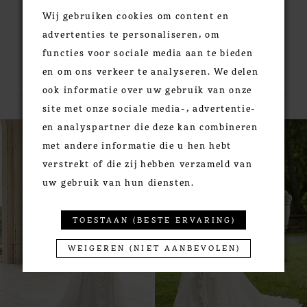
Wij gebruiken cookies om content en
advertenties te personaliseren, om
functies voor sociale media aan te bieden
RELATED PRODUCTS
en om ons verkeer te analyseren. We delen
ook informatie over uw gebruik van onze
site met onze sociale media-, advertentie-
PAUSE AUTOPLAY
PREVIOUS SLIDE
NEXT SLIDE
en analyspartner die deze kan combineren
0
Related
Skip
met andere informatie die u hen hebt
Products
to
1
verstrekt of die zij hebben verzameld van
Carousel
end
2
uw gebruik van hun diensten.
3
4
TOESTAAN (BESTE ERVARING)
5
6
WEIGEREN (NIET AANBEVOLEN)
7
8
9