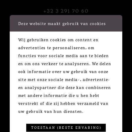
+32 3 291 70 60
Minderbroedersrui 49
Deze website maakt gebruik van cookies
2000 Antwerpen
Wij gebruiken cookies om content en
advertenties te personaliseren, om
functies voor sociale media aan te bieden
OPENINGSUREN
en om ons verkeer te analyseren. We delen
ook informatie over uw gebruik van onze
maandag
| GESLOTEN
site met onze sociale media-, advertentie-
di - zat
| 10:30u - 18:00u
en analyspartner die deze kan combineren
zondag
| GESLOTEN
met andere informatie die u hen hebt
*steeds op afspraak
verstrekt of die zij hebben verzameld van
uw gebruik van hun diensten.
TOESTAAN (BESTE ERVARING)
INFORMATIE