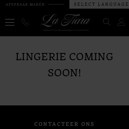
AFSPRAAK MAKEN
BEL
TOGG
TOGGLE
ONS
ACC
NAVIGATION
LINGERIE COMING
SOON!
CONTACTEER ONS