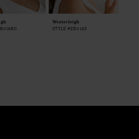
igh
Westerleigh
ER018RG
STYLE #ER018S