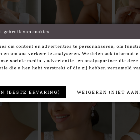
t gebruik van cookies
ies om content en advertenties te personaliseren, om functie
Westerleigh
Westerle
n en om ons verkeer te analyseren. We delen ook informatie
06RG
STYLE #BR006S
STYLE #
onze sociale media-, advertentie- en analyspartner die dez
tie die u hen hebt verstrekt of die zij hebben verzameld v
N (BESTE ERVARING)
WEIGEREN (NIET AAN