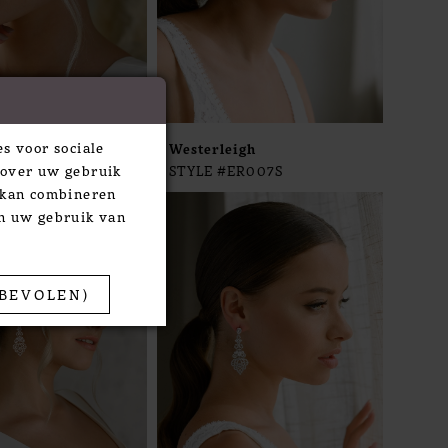
s voor sociale
igh
Westerleigh
 over uw gebruik
ER007RG
STYLE #ER007S
e kan combineren
an uw gebruik van
BEVOLEN)