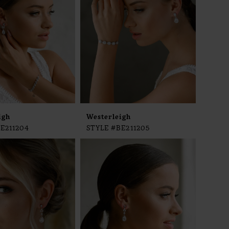
igh
Westerleigh
E211204
STYLE #BE211205