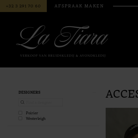
BEL
AFSPRAAK MAKEN
+32 3 291 70 60
ONS
ACCE
Product
Skip
DESIGNERS
List
to
Filters
end
Poirier
Westerleigh