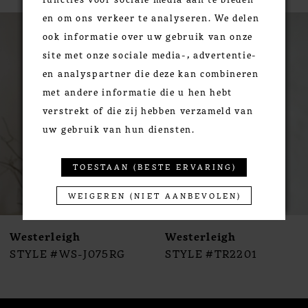
PAUSE AUTOPLAY
PREVIOUS SLIDE
NEXT SLIDE
en om ons verkeer te analyseren. We delen
0
Related
Skip
ook informatie over uw gebruik van onze
Products
to
1
site met onze sociale media-, advertentie-
Carousel
end
2
en analyspartner die deze kan combineren
3
met andere informatie die u hen hebt
4
verstrekt of die zij hebben verzameld van
5
uw gebruik van hun diensten.
6
7
TOESTAAN (BESTE ERVARING)
8
WEIGEREN (NIET AANBEVOLEN)
9
10
Westerleigh
Westerleigh
11
STYLE #WS-J075RG
STYLE #TR2201
12
13
14