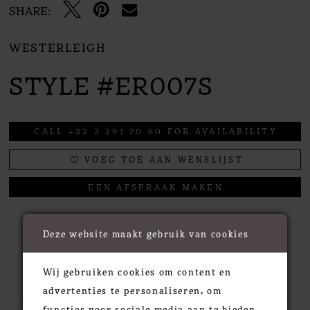
SHARE:
WESTERLEIGH
STYLE #ER007S
CALL +32 3 291 70 60 FOR AVAILABILITY
VOEG TOE AAN WENSLIJST
EEN AFSPRAAK MAKEN
Deze website maakt gebruik van cookies
RELATED PRODUCTS
Wij gebruiken cookies om content en
advertenties te personaliseren, om
functies voor sociale media aan te bieden