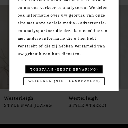
PAUSE AUTOPLAY
PREVIOUS SLIDE
NEXT SLIDE
en om ons verkeer te analyseren. We delen
0
Related
Skip
ook informatie over uw gebruik van onze
Products
to
1
site met onze sociale media-, advertentie-
Carousel
end
2
en analyspartner die deze kan combineren
3
met andere informatie die u hen hebt
4
verstrekt of die zij hebben verzameld van
5
uw gebruik van hun diensten.
6
7
TOESTAAN (BESTE ERVARING)
8
WEIGEREN (NIET AANBEVOLEN)
9
10
Westerleigh
Westerleigh
11
STYLE #WS-J075RG
STYLE #TR2201
12
13
14