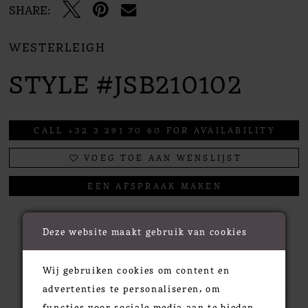
SHARE:
WESTERLEIGH
STYLE #JSB210102
CALL +32 3 291 70 60 FOR AVAILABILITY
VOEG TOE AAN WENSLIJST
EEN AFSPRAAK MAKEN
Deze website maakt gebruik van cookies
RELATED PRODUCTS
Wij gebruiken cookies om content en
advertenties te personaliseren, om
functies voor sociale media aan te bieden