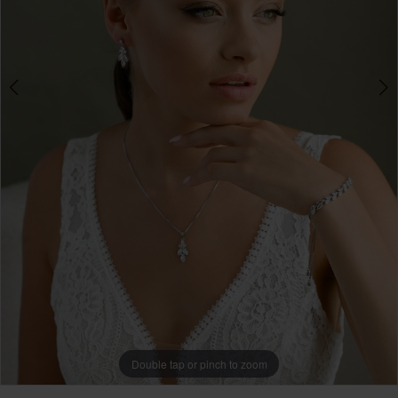
Double tap or pinch to zoom
Double tap or pinch to zoom