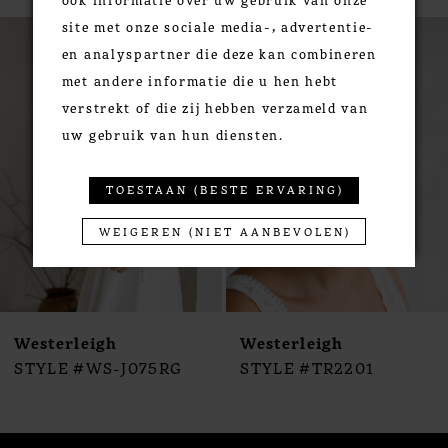
PAUSE AUTOPLAY
PREVIOUS SLIDE
NEXT SLIDE
site met onze sociale media-, advertentie-
0
Related
Skip
en analyspartner die deze kan combineren
Products
to
1
met andere informatie die u hen hebt
Carousel
end
2
verstrekt of die zij hebben verzameld van
3
uw gebruik van hun diensten.
4
5
TOESTAAN (BESTE ERVARING)
6
7
WEIGEREN (NIET AANBEVOLEN)
8
9
10
Westerleigh
Westerleigh
11
STYLE #WS-J075RG
STYLE #TR2201
12
13
14