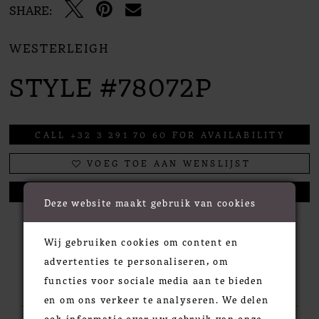
SHARE:
WESTERLEIGH
STYLE #78072P
CALL +32 3 291 70 60 FOR AVAILABILITY
VOEG TOE AAN WENSLIJST
EEN AFSPRAAK MAKEN
Deze website maakt gebruik van cookies
Wij gebruiken cookies om content en
advertenties te personaliseren, om
RELATED PRODUCTS
functies voor sociale media aan te bieden
en om ons verkeer te analyseren. We delen
ook informatie over uw gebruik van onze