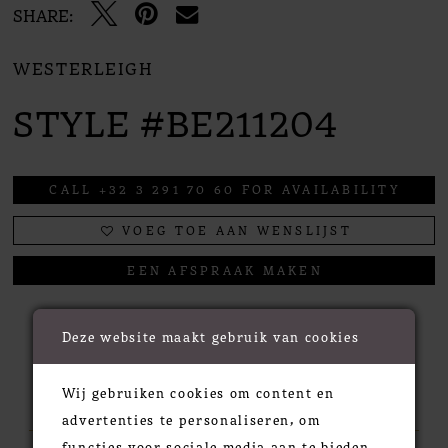
SHARE:
WESTERLEIGH
STYLE #BE211204
CALL +32 3 291 70 60 FOR AVAILABILITY
VOEG TOE AAN WENSLIJST
EEN AFSPRAAK MAKEN
Deze website maakt gebruik van cookies
RELATED PRODUCTS
Wij gebruiken cookies om content en
advertenties te personaliseren, om
functies voor sociale media aan te bieden