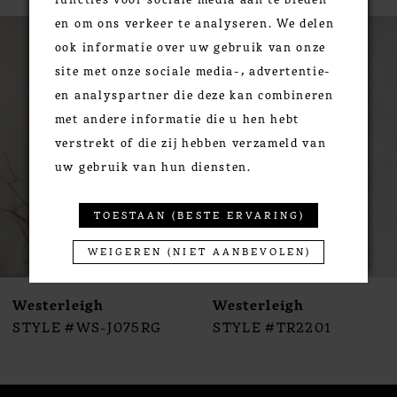
PAUSE AUTOPLAY
PREVIOUS SLIDE
NEXT SLIDE
en om ons verkeer te analyseren. We delen
0
Related
Skip
ook informatie over uw gebruik van onze
Products
to
1
site met onze sociale media-, advertentie-
Carousel
end
2
en analyspartner die deze kan combineren
3
met andere informatie die u hen hebt
4
verstrekt of die zij hebben verzameld van
5
uw gebruik van hun diensten.
6
7
TOESTAAN (BESTE ERVARING)
8
WEIGEREN (NIET AANBEVOLEN)
9
10
Westerleigh
Westerleigh
11
STYLE #WS-J075RG
STYLE #TR2201
12
13
14