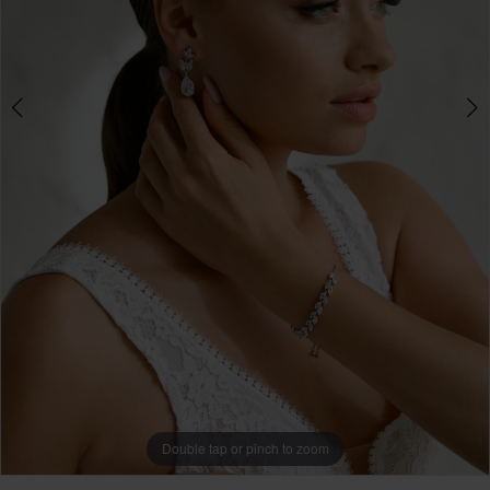
Double tap or pinch to zoom
Double tap or pinch to zoom