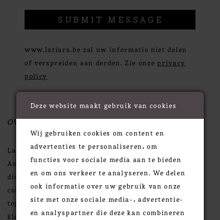
SUBMIT MESSAGE
www.latiara.be zal uw informatie niet delen
of verspreiden aan derden. Zie onze
privacy
policy
Deze website maakt gebruik van cookies
OVER ONS
Wij gebruiken cookies om content en
advertenties te personaliseren, om
La Tiara is uw specialist voor bruidsmode te
functies voor sociale media aan te bieden
Antwerpen: bruidsjurken, avondkledij, lingerie en
en om ons verkeer te analyseren. We delen
diverse accessoires. La Tiara heeft een uitgebreide
ook informatie over uw gebruik van onze
collectie bruids- en avondjurken van verschillende
site met onze sociale media-, advertentie-
topmerken, in wit of ivoor, maar ook in schitterende
en analyspartner die deze kan combineren
kleuren en dit aan zeer betaalbare prijzen.