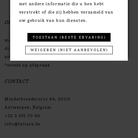
met andere informatie die u hen hebt
verstrekt of die zij hebben verzameld van
uw gebruik van hun diensten.
OPENINGSUREN
TOESTAAN (BESTE ERVARING)
maandag | GESLOTEN
di-zat | 10:30u -18:00u
WEIGEREN (NIET AANBEVOLEN)
zondag | GESLOTEN
*steeds op afspraak
CONTACT
Minderbroedersrui 49, 2000
Antwerpen, Belgium
+32 3 291 70 60
info@latiara.be