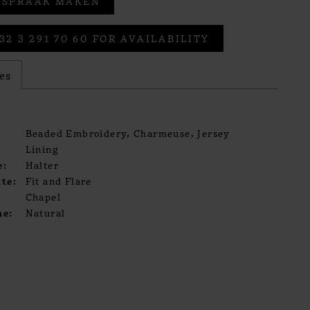
FSPRAAK MAKEN
32 3 291 70 60 FOR AVAILABILITY
es
Beaded Embroidery, Charmeuse, Jersey
Lining
e:
Halter
te:
Fit and Flare
Chapel
ne:
Natural