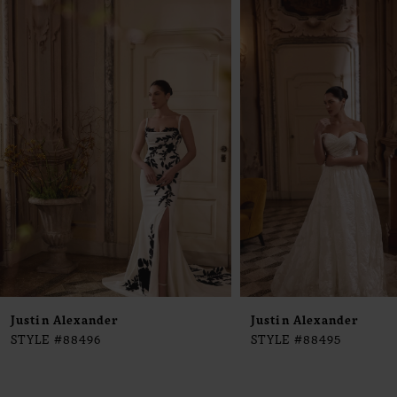
0
Products
to
1
Carousel
end
2
3
4
5
6
7
8
9
Justin Alexander
Justin Alexander
STYLE #88496
STYLE #88495
10
11