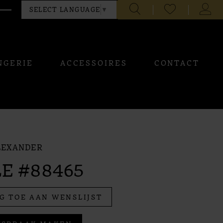
CHECK
TOGG
SELECT LANGUAGE
▼
WISHLIST
ACCO
NGERIE
ACCESSOIRES
CONTACT
LEXANDER
E #88465
G TOE AAN WENSLIJST