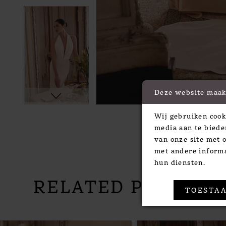
Deze website maak
Wij gebruiken cook
media aan te biede
van onze site met 
met andere informa
hun diensten.
RELATED PRODUC
TOESTAA
PAUSE AUTOPLAY
PREVIOUS SLIDE
NEXT SLIDE
Related
Skip