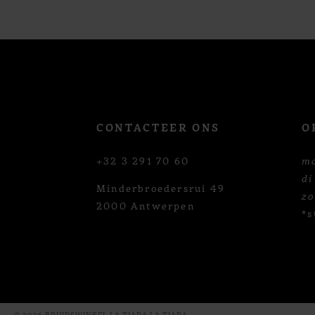
12
13
14
CONTACTEER ONS
O
+32 3 291 70 60
m
di
Minderbroedersrui 49
z
2000 Antwerpen
*s
© 2026 BRUIDSWINKEL LA TIARA LA TIARA