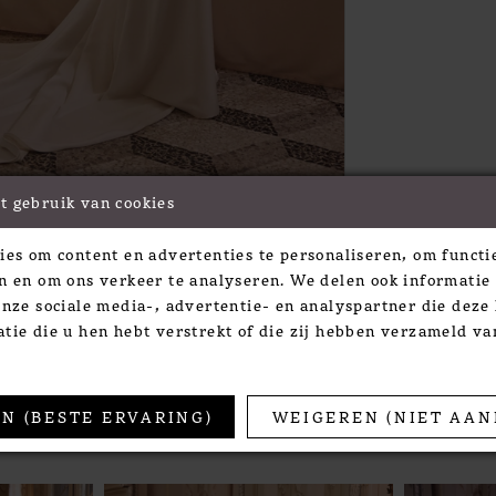
t gebruik van cookies
Click to zoom
Click to zoom
ies om content en advertenties te personaliseren, om functie
SHARE:
n en om ons verkeer te analyseren. We delen ook informatie
onze sociale media-, advertentie- en analyspartner die dez
tie die u hen hebt verstrekt of die zij hebben verzameld v
TS
N (BESTE ERVARING)
WEIGEREN (NIET AAN