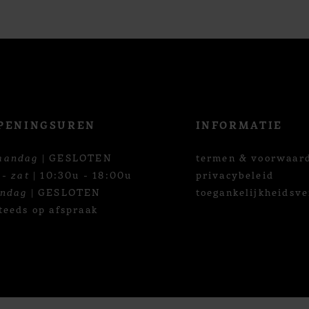
PENINGSUREN
INFORMATIE
aandag
| GESLOTEN
termen & voorwaar
 - zat
| 10:30u - 18:00u
privacybeleid
ondag
| GESLOTEN
toegankelijkheidsve
teeds op afspraak