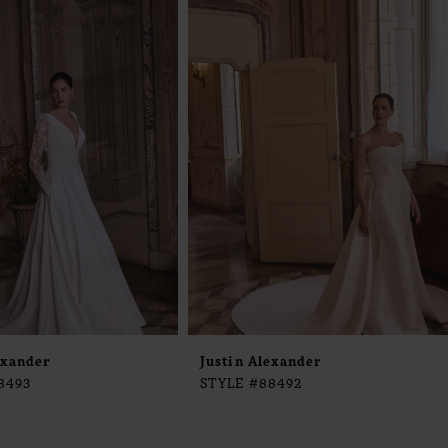
exander
Justin Alexander
8493
STYLE #88492