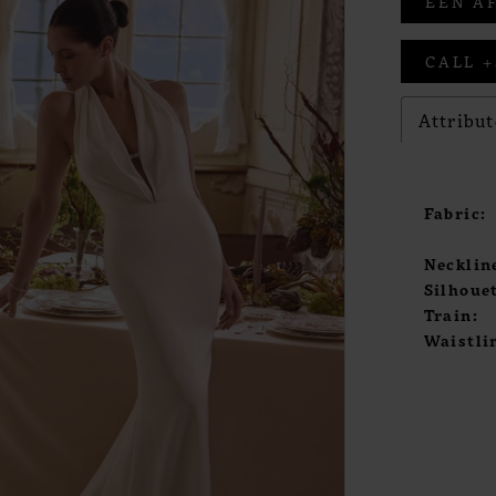
EEN A
CALL +
Attribut
Fabric:
Necklin
Silhouet
Train:
Waistli