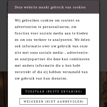
Silhouette:
Fit and Flare
Deze website maakt gebruik van cookies
Train:
Chapel
Waistline:
Natural
Wij gebruiken cookies om content en
advertenties te personaliseren, om
functies voor sociale media aan te bieden
en om ons verkeer te analyseren. We delen
ook informatie over uw gebruik van onze
RELATED PRODUCTS
site met onze sociale media-, advertentie-
en analyspartner die deze kan combineren
met andere informatie die u hen hebt
verstrekt of die zij hebben verzameld van
PAUSE AUTOPLAY
PREVIOUS SLIDE
NEXT SLIDE
0
Related
Skip
uw gebruik van hun diensten.
Products
to
1
Carousel
end
2
TOESTAAN (BESTE ERVARING)
3
WEIGEREN (NIET AANBEVOLEN)
4