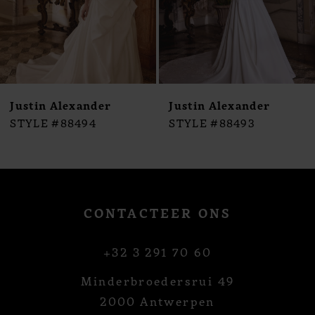
6
7
8
9
10
Justin Alexander
Justin Alexander
11
STYLE #88494
STYLE #88493
12
13
14
CONTACTEER ONS
+32 3 291 70 60
Minderbroedersrui 49
2000 Antwerpen