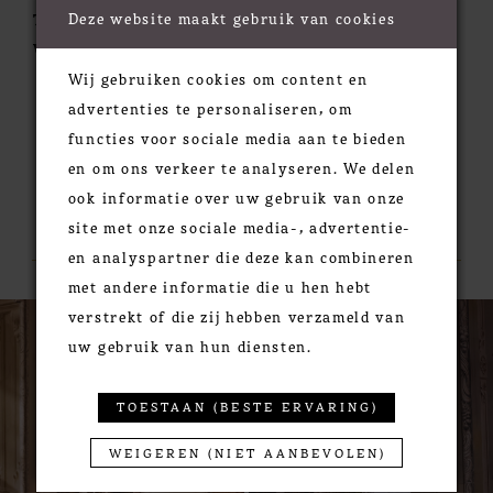
Deze website maakt gebruik van cookies
Train:
Chapel
Waistline:
Natural
Wij gebruiken cookies om content en
advertenties te personaliseren, om
functies voor sociale media aan te bieden
en om ons verkeer te analyseren. We delen
ook informatie over uw gebruik van onze
RELATED PRODUCTS
site met onze sociale media-, advertentie-
en analyspartner die deze kan combineren
met andere informatie die u hen hebt
PAUSE AUTOPLAY
PREVIOUS SLIDE
NEXT SLIDE
0
Related
Skip
verstrekt of die zij hebben verzameld van
Products
to
1
uw gebruik van hun diensten.
Carousel
end
2
3
TOESTAAN (BESTE ERVARING)
4
WEIGEREN (NIET AANBEVOLEN)
5