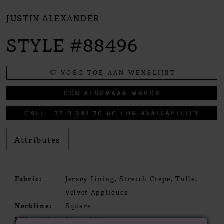
JUSTIN ALEXANDER
STYLE #88496
VOEG TOE AAN WENSLIJST
EEN AFSPRAAK MAKEN
CALL +32 3 291 70 60 FOR AVAILABILITY
Attributes
Fabric:
Jersey Lining, Stretch Crepe, Tulle,
Velvet Appliques
Neckline:
Square
Silhouette:
Fit and Flare