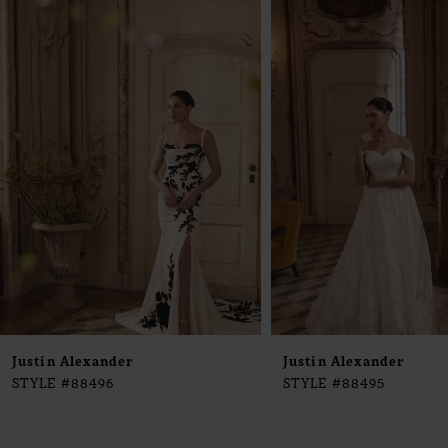
0
Products
to
1
Carousel
end
2
3
4
5
6
7
8
9
Justin Alexander
Justin Alexander
STYLE #88496
STYLE #88495
10
11