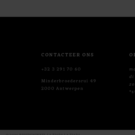
12
13
14
CONTACTEER ONS
O
+32 3 291 70 60
m
di
Minderbroedersrui 49
z
2000 Antwerpen
*s
© 2026 BRUIDSWINKEL LA TIARA LA TIARA