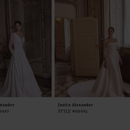
exander
Justin Alexander
8493
STYLE #88492