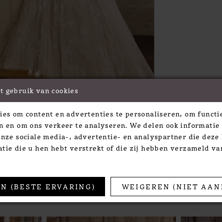
t gebruik van cookies
Click to zoom
Click to zoom
ies om content en advertenties te personaliseren, om functie
SHARE:
n en om ons verkeer te analyseren. We delen ook informatie
onze sociale media-, advertentie- en analyspartner die dez
tie die u hen hebt verstrekt of die zij hebben verzameld v
TS
N (BESTE ERVARING)
WEIGEREN (NIET AAN