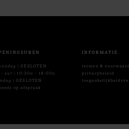
PENINGSUREN
INFORMATIE
aandag
| GESLOTEN
termen & voorwaar
 - zat
| 10:30u - 18:00u
privacybeleid
ondag
| GESLOTEN
toegankelijkheidsve
teeds op afspraak