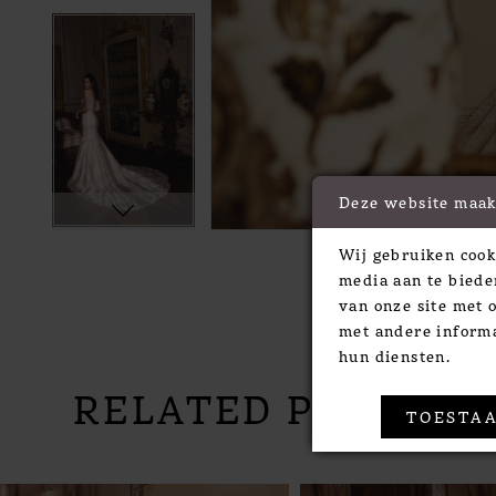
Deze website maak
Wij gebruiken cook
media aan te biede
van onze site met 
met andere informa
hun diensten.
RELATED PRODUC
TOESTAA
PAUSE AUTOPLAY
PREVIOUS SLIDE
NEXT SLIDE
Related
Skip