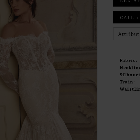
EEN A
CALL +
Attribut
Fabric:
Necklin
Silhouet
Train:
Waistli