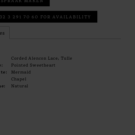
FSPRAAK MAKEN
32 3 291 70 60 FOR AVAILABILITY
es
Corded Alencon Lace, Tulle
e:
Pointed Sweetheart
te:
Mermaid
Chapel
ne:
Natural