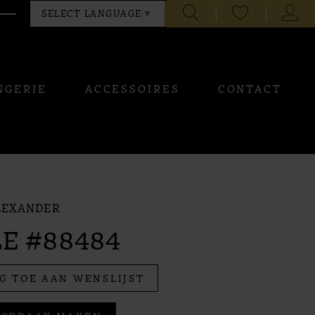
CHECK
TOGG
SELECT LANGUAGE
▼
WISHLIST
ACCO
NGERIE
ACCESSOIRES
CONTACT
LEXANDER
E #88484
G TOE AAN WENSLIJST