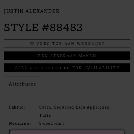
JUSTIN ALEXANDER
STYLE #88483
VOEG TOE AAN WENSLIJST
EEN AFSPRAAK MAKEN
CALL +32 3 291 70 60 FOR AVAILABILITY
Attributes
Fabric:
Satin, Sequined Lace Appliques,
Tulle
Neckline:
Sweetheart
Silhouette:
Ball Gown