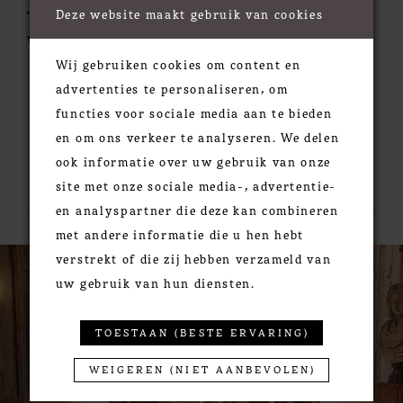
Deze website maakt gebruik van cookies
Train:
Chapel
Waistline:
Natural
Wij gebruiken cookies om content en
advertenties te personaliseren, om
functies voor sociale media aan te bieden
en om ons verkeer te analyseren. We delen
ook informatie over uw gebruik van onze
RELATED PRODUCTS
site met onze sociale media-, advertentie-
en analyspartner die deze kan combineren
met andere informatie die u hen hebt
PAUSE AUTOPLAY
PREVIOUS SLIDE
NEXT SLIDE
0
Related
Skip
verstrekt of die zij hebben verzameld van
Products
to
1
uw gebruik van hun diensten.
Carousel
end
2
3
TOESTAAN (BESTE ERVARING)
4
WEIGEREN (NIET AANBEVOLEN)
5