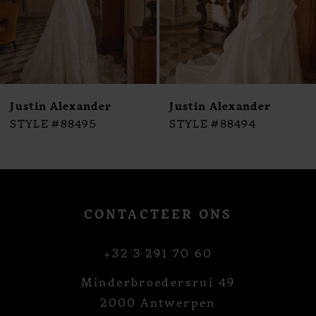
6
7
8
9
10
Justin Alexander
Justin Alexander
11
STYLE #88495
STYLE #88494
12
13
14
CONTACTEER ONS
+32 3 291 70 60
Minderbroedersrui 49
2000 Antwerpen