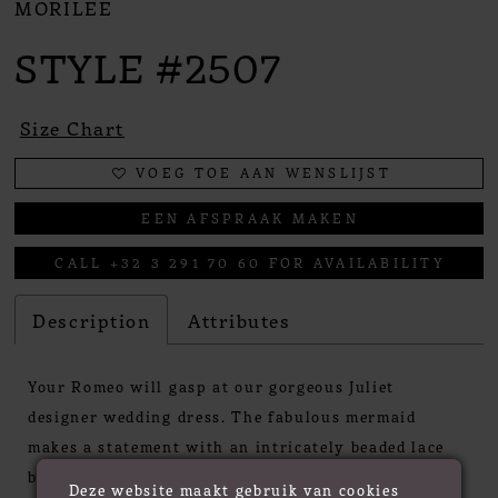
MORILEE
STYLE #2507
Size Chart
VOEG TOE AAN WENSLIJST
EEN AFSPRAAK MAKEN
CALL +32 3 291 70 60 FOR AVAILABILITY
Description
Attributes
Your Romeo will gasp at our gorgeous Juliet
designer wedding dress. The fabulous mermaid
makes a statement with an intricately beaded lace
bodice paired with a dramatic ruffled tulle skirt.
Deze website maakt gebruik van cookies