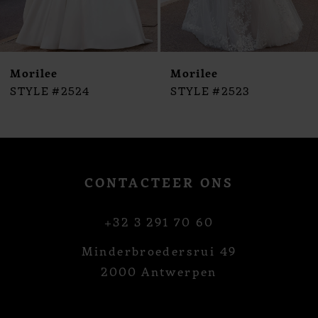
8
9
10
Morilee
Morilee
11
STYLE #2524
STYLE #2523
12
13
14
CONTACTEER ONS
+32 3 291 70 60
Minderbroedersrui 49
2000 Antwerpen