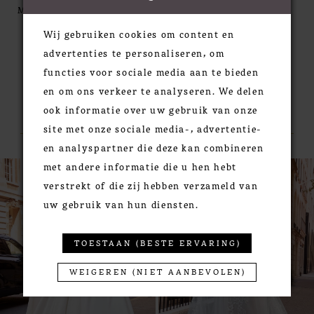
The boning provides shape and structure while the
MORE
drop waist elongates the body giving your a shapely
Wij gebruiken cookies om content en
look. Shown in Ivory/Champagne/Honey. Available
advertenties te personaliseren, om
in three lengths: 55", 58", 61".
functies voor sociale media aan te bieden
en om ons verkeer te analyseren. We delen
RELATED PRODUCTS
ook informatie over uw gebruik van onze
site met onze sociale media-, advertentie-
en analyspartner die deze kan combineren
PAUSE AUTOPLAY
PREVIOUS SLIDE
NEXT SLIDE
0
met andere informatie die u hen hebt
Related
Skip
verstrekt of die zij hebben verzameld van
Products
to
1
uw gebruik van hun diensten.
Carousel
end
2
3
TOESTAAN (BESTE ERVARING)
4
5
WEIGEREN (NIET AANBEVOLEN)
6
7