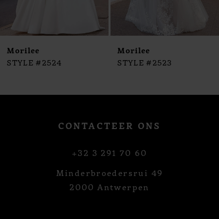
8
9
10
Morilee
Morilee
11
STYLE #2524
STYLE #2523
12
13
14
CONTACTEER ONS
+32 3 291 70 60
Minderbroedersrui 49
2000 Antwerpen