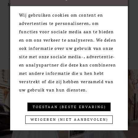
features a subtle plunge and matched the low scoop
MORE
back. Sheer lace-up side adds an edgy element to
Wij gebruiken cookies om content en
this fairytale dress, and we love it paired with the
advertenties te personaliseren, om
detachable bishop sleeves serving you two-looks in
functies voor sociale media aan te bieden
one. Shown in Ivory/Champagne/Honey. Available in
en om ons verkeer te analyseren. We delen
three lengths: 55", 58", 61".
RELATED PRODUCTS
ook informatie over uw gebruik van onze
site met onze sociale media-, advertentie-
en analyspartner die deze kan combineren
PAUSE AUTOPLAY
PREVIOUS SLIDE
NEXT SLIDE
0
met andere informatie die u hen hebt
Related
Skip
verstrekt of die zij hebben verzameld van
Products
to
1
uw gebruik van hun diensten.
Carousel
end
2
3
TOESTAAN (BESTE ERVARING)
4
5
WEIGEREN (NIET AANBEVOLEN)
6
7