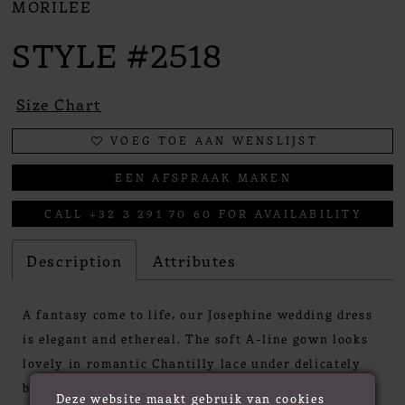
MORILEE
STYLE #2518
Size Chart
VOEG TOE AAN WENSLIJST
EEN AFSPRAAK MAKEN
CALL +32 3 291 70 60 FOR AVAILABILITY
Description
Attributes
A fantasy come to life, our Josephine wedding dress
is elegant and ethereal. The soft A-line gown looks
lovely in romantic Chantilly lace under delicately
beaded lace appliqués. The wide scoop neckline
Deze website maakt gebruik van cookies