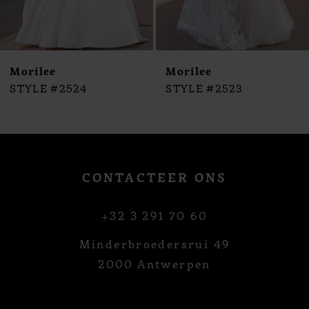
8
9
10
Morilee
Morilee
11
STYLE #2524
STYLE #2523
12
13
14
CONTACTEER ONS
+32 3 291 70 60
Minderbroedersrui 49
2000 Antwerpen