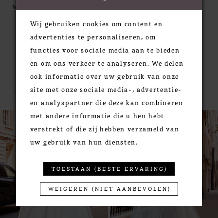
seductive. The delicate embroidered lace appliqués
MORE
over Chantilly lace are a truly romantic combo and
Wij gebruiken cookies om content en
with the detachable bishop sleeves, this look is chic
advertenties te personaliseren, om
and romantic. Shown in Ivory/Cappuccino/Honey.
functies voor sociale media aan te bieden
Available in three lengths: 55", 58", 61".
en om ons verkeer te analyseren. We delen
RELATED PRODUCTS
ook informatie over uw gebruik van onze
site met onze sociale media-, advertentie-
en analyspartner die deze kan combineren
PAUSE AUTOPLAY
PREVIOUS SLIDE
NEXT SLIDE
0
met andere informatie die u hen hebt
Related
Skip
verstrekt of die zij hebben verzameld van
Products
to
1
uw gebruik van hun diensten.
Carousel
end
2
3
TOESTAAN (BESTE ERVARING)
4
5
WEIGEREN (NIET AANBEVOLEN)
6
7