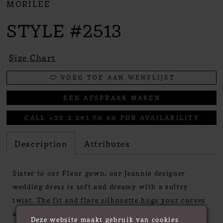
MORILEE
STYLE #2513
Size Chart
VOEG TOE AAN WENSLIJST
EEN AFSPRAAK MAKEN
CALL +32 3 291 70 60 FOR AVAILABILITY
Description
Attributes
Sister to our Fleur gown, our Jeannie designer
wedding dress is soft and dreamy with a sultry
twist. The fit and flare silhouette hugs your curves
and the low illusion back is a breathtaking as it is
Deze website maakt gebruik van cookies