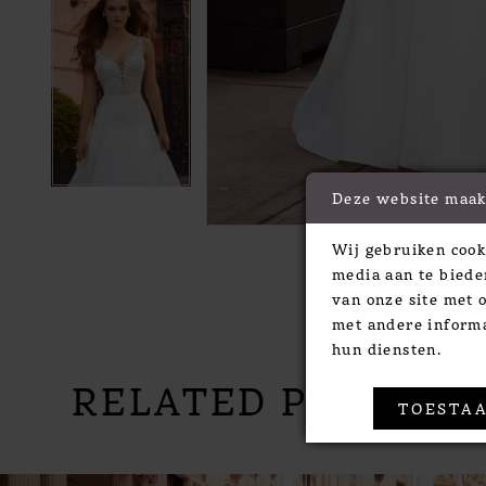
Deze website maak
Wij gebruiken cook
media aan te biede
van onze site met 
met andere informa
hun diensten.
RELATED PRODUC
TOESTAA
PAUSE AUTOPLAY
PREVIOUS SLIDE
NEXT SLIDE
Related
Skip