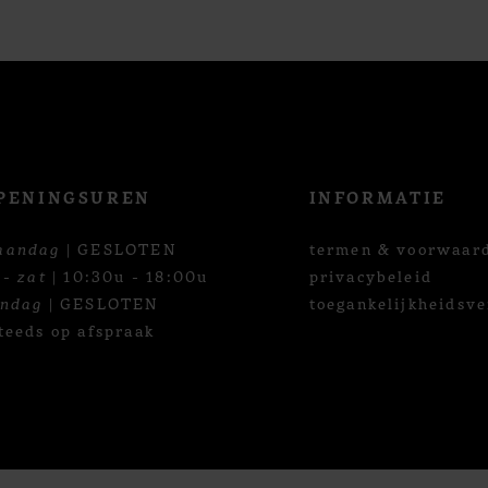
PENINGSUREN
INFORMATIE
aandag
| GESLOTEN
termen & voorwaar
 - zat
| 10:30u - 18:00u
privacybeleid
ondag
| GESLOTEN
toegankelijkheidsve
teeds op afspraak