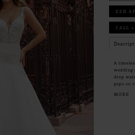
EEN A
CALL +
Descrip
A timeles
wedding d
drop wais
pops on 
shimmerin
MORE
creates b
touch and
the gown.
55", 58", 