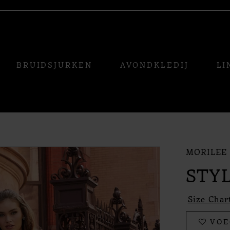
BRUIDSJURKEN
AVONDKLEDIJ
LI
MORILEE
STYL
Size Char
VOE