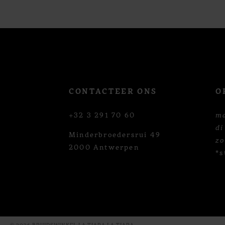
12
13
14
CONTACTEER ONS
O
+32 3 291 70 60
m
di
Minderbroedersrui 49
z
2000 Antwerpen
*s
© 2026 BRUIDSWINKEL LA TIARA LA TIARA