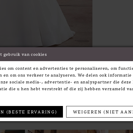
t gebruik van cookies
Click to zoom
Click to zoom
ies om content en advertenties te personaliseren, om functie
SHARE:
n en om ons verkeer te analyseren. We delen ook informatie
onze sociale media-, advertentie- en analyspartner die dez
tie die u hen hebt verstrekt of die zij hebben verzameld v
TS
N (BESTE ERVARING)
WEIGEREN (NIET AAN