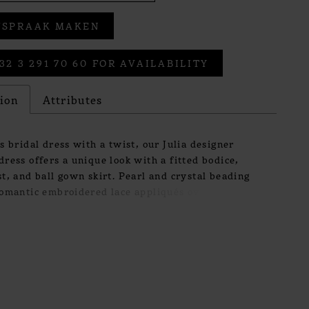
FSPRAAK MAKEN
32 3 291 70 60 FOR AVAILABILITY
tion
Attributes
s bridal dress with a twist, our Julia designer
ress offers a unique look with a fitted bodice,
t, and ball gown skirt. Pearl and crystal beading
romantic embroidered lace appliqués over
g glitter net, while the sleek satin organza skirt
eautiful contrast. The exposed back is a sultry
 a subtle bustle adds some volume to the back of
 Shown in Ivory/Honey. Available in three lengths:
61".