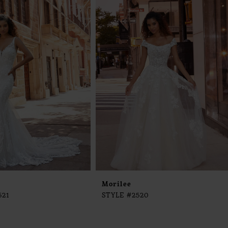
Morilee
521
STYLE #2520