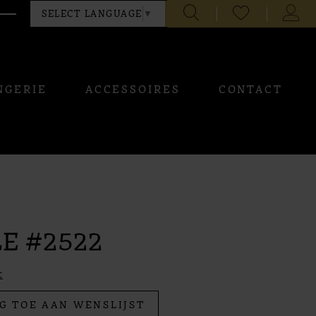
CHECK
TOGG
SELECT LANGUAGE
▼
WISHLIST
ACCO
NGERIE
ACCESSOIRES
CONTACT
E #2522
t
G TOE AAN WENSLIJST