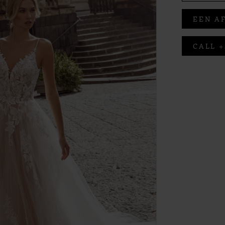
EEN A
CALL +