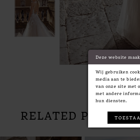
Deze website maak
Wij gebruiken cook
media aan te biede
van onze site met 
met andere informa
hun diensten.
RELATED PRODUC
TOESTAA
PAUSE AUTOPLAY
PREVIOUS SLIDE
NEXT SLIDE
Related
Skip