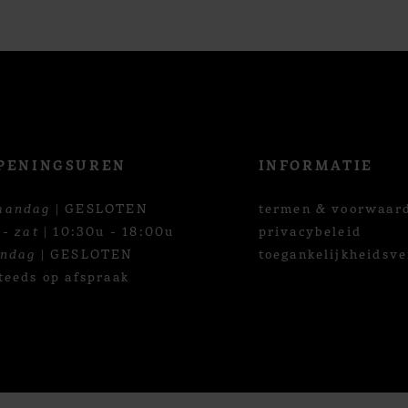
PENINGSUREN
INFORMATIE
aandag
| GESLOTEN
termen & voorwaar
 - zat
| 10:30u - 18:00u
privacybeleid
ondag
| GESLOTEN
toegankelijkheidsve
teeds op afspraak