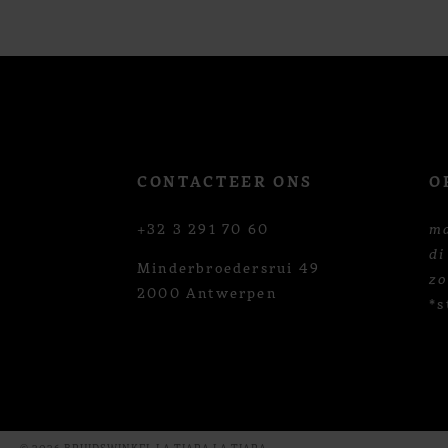
12
13
CONTACTEER ONS
O
+32 3 291 70 60
m
di
Minderbroedersrui 49
z
2000 Antwerpen
*s
© 2026 BRUIDSWINKEL LA TIARA LA TIARA