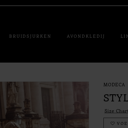
BRUIDSJURKEN
AVONDKLEDIJ
LI
MODECA
STYL
Size Char
VOE