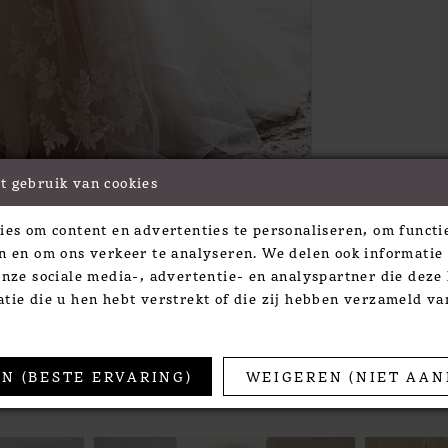
t gebruik van cookies
Click to zoom
Click to zoom
ies om content en advertenties te personaliseren, om functie
SHARE:
n en om ons verkeer te analyseren. We delen ook informatie
onze sociale media-, advertentie- en analyspartner die dez
tie die u hen hebt verstrekt of die zij hebben verzameld v
TS
N (BESTE ERVARING)
WEIGEREN (NIET AAN