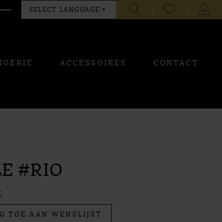
CHECK
TOGG
SELECT LANGUAGE
▼
WISHLIST
ACCO
NGERIE
ACCESSOIRES
CONTACT
E #RIO
t
G TOE AAN WENSLIJST