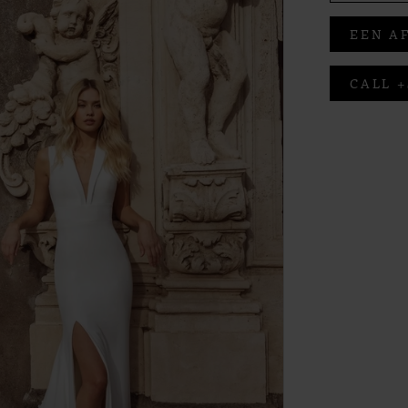
EEN A
CALL +