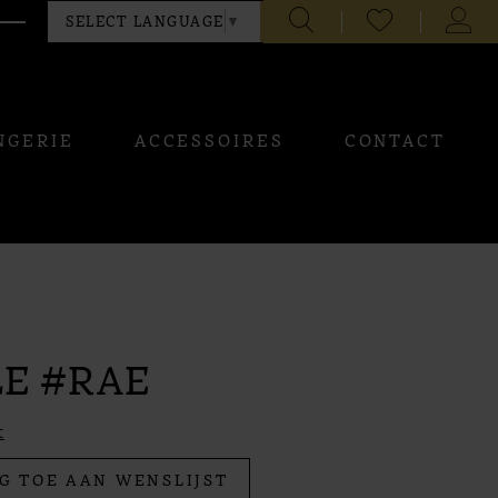
CHECK
TOGG
SELECT LANGUAGE
▼
WISHLIST
ACCO
NGERIE
ACCESSOIRES
CONTACT
LE #RAE
t
G TOE AAN WENSLIJST