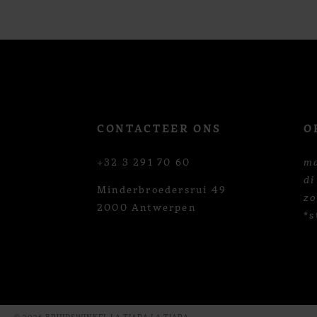
12
13
CONTACTEER ONS
O
+32 3 291 70 60
m
di
Minderbroedersrui 49
z
2000 Antwerpen
*s
© 2026 BRUIDSWINKEL LA TIARA LA TIARA