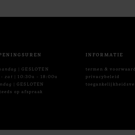
PENINGSUREN
INFORMATIE
aandag
| GESLOTEN
termen & voorwaar
 - zat
| 10:30u - 18:00u
privacybeleid
ondag
| GESLOTEN
toegankelijkheidsve
teeds op afspraak