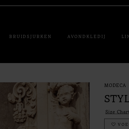
BRUIDSJURKEN
AVONDKLEDIJ
LI
MODECA
STY
Size Char
VOE