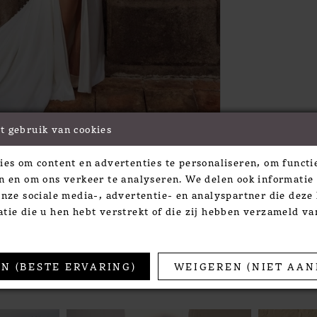
t gebruik van cookies
Click to zoom
Click to zoom
ies om content en advertenties te personaliseren, om functie
SHARE:
n en om ons verkeer te analyseren. We delen ook informatie
onze sociale media-, advertentie- en analyspartner die dez
tie die u hen hebt verstrekt of die zij hebben verzameld v
TS
N (BESTE ERVARING)
WEIGEREN (NIET AAN