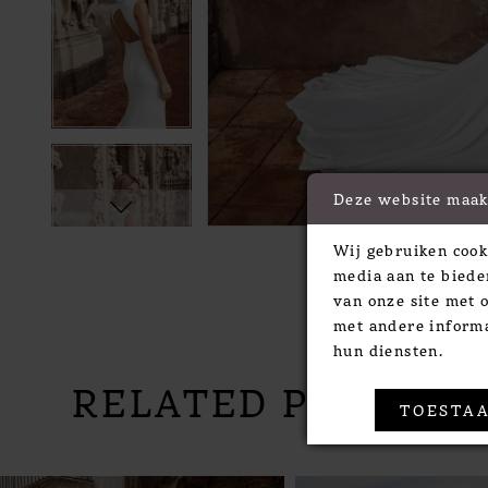
Deze website maak
Wij gebruiken cook
media aan te biede
van onze site met 
met andere informa
hun diensten.
RELATED PRODUC
TOESTAA
PAUSE AUTOPLAY
PREVIOUS SLIDE
NEXT SLIDE
Related
Skip