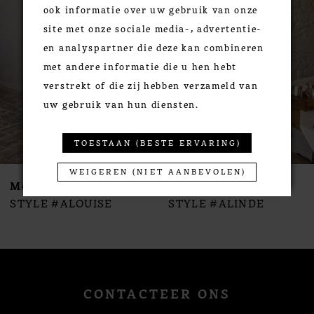
Carousel
end
2
ook informatie over uw gebruik van onze
3
site met onze sociale media-, advertentie-
4
en analyspartner die deze kan combineren
met andere informatie die u hen hebt
5
verstrekt of die zij hebben verzameld van
6
uw gebruik van hun diensten.
7
8
TOESTAAN (BESTE ERVARING)
9
10
WEIGEREN (NIET AANBEVOLEN)
Modeca
Modeca
11
STYLE #ALOUISE
STYLE #ALINDE
12
13
CONTACTEER ONS