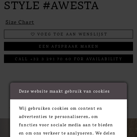
STYLE #AWESTA
Size Chart
VOEG TOE AAN WENSLIJST
EEN AFSPRAAK MAKEN
CALL +32 3 291 70 60 FOR AVAILABILITY
Deze website maakt gebruik van cookies
RELATED PRODUCTS
Wij gebruiken cookies om content en
advertenties te personaliseren, om
PAUSE AUTOPLAY
PREVIOUS SLIDE
NEXT SLIDE
0
Related
Skip
functies voor sociale media aan te bieden
Products
to
1
en om ons verkeer te analyseren. We delen