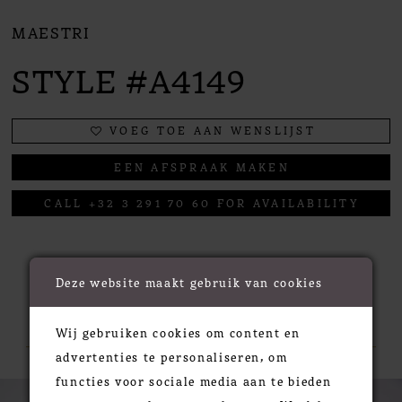
MAESTRI
STYLE #A4149
VOEG TOE AAN WENSLIJST
EEN AFSPRAAK MAKEN
CALL +32 3 291 70 60 FOR AVAILABILITY
Deze website maakt gebruik van cookies
RELATED PRODUCTS
Wij gebruiken cookies om content en
advertenties te personaliseren, om
functies voor sociale media aan te bieden
PAUSE AUTOPLAY
PREVIOUS SLIDE
NEXT SLIDE
0
Related
Skip