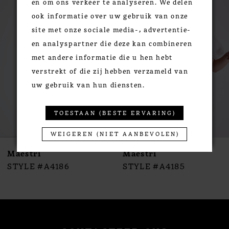
en om ons verkeer te analyseren. We delen
Products
to
1
ook informatie over uw gebruik van onze
Carousel
end
2
site met onze sociale media-, advertentie-
3
en analyspartner die deze kan combineren
4
met andere informatie die u hen hebt
5
verstrekt of die zij hebben verzameld van
6
uw gebruik van hun diensten.
7
8
TOESTAAN (BESTE ERVARING)
9
WEIGEREN (NIET AANBEVOLEN)
10
Maestri
Maestri
11
STYLE #A4186
STYLE #A4185
12
13
14