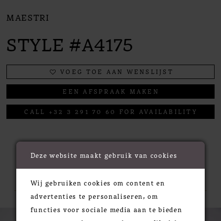
MAESTRI
STYLE #A4175
VOEG TOE AAN WENSLIJST
EEN AFSPRAAK MAKEN
CALL +32 3 291 70 60 FOR AVAILABILITY
Deze website maakt gebruik van cookies
RELATED PRODUCTS
Wij gebruiken cookies om content en
advertenties te personaliseren, om
functies voor sociale media aan te bieden
PAUSE AUTOPLAY
PREVIOUS SLIDE
NEXT SLIDE
0
Related
Skip