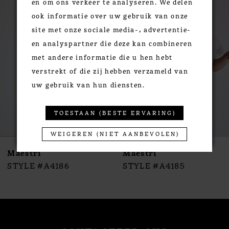
en om ons verkeer te analyseren. We delen
Products
to
1
ook informatie over uw gebruik van onze
Carousel
end
2
site met onze sociale media-, advertentie-
3
en analyspartner die deze kan combineren
4
met andere informatie die u hen hebt
5
verstrekt of die zij hebben verzameld van
6
uw gebruik van hun diensten.
7
8
TOESTAAN (BESTE ERVARING)
9
WEIGEREN (NIET AANBEVOLEN)
10
Maestri
Maestri
11
STYLE #A4186
STYLE #A4185
12
13
14