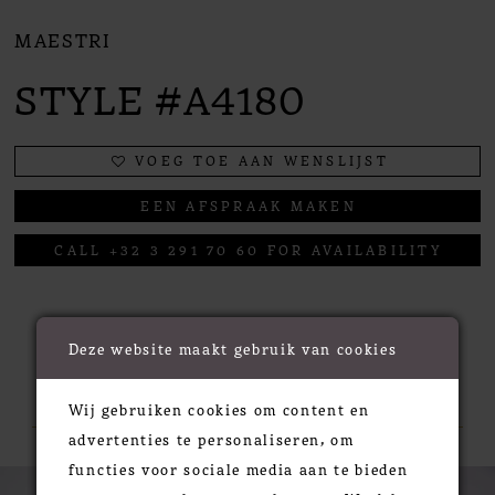
MAESTRI
STYLE #A4180
VOEG TOE AAN WENSLIJST
EEN AFSPRAAK MAKEN
CALL +32 3 291 70 60 FOR AVAILABILITY
Deze website maakt gebruik van cookies
RELATED PRODUCTS
Wij gebruiken cookies om content en
advertenties te personaliseren, om
functies voor sociale media aan te bieden
PAUSE AUTOPLAY
PREVIOUS SLIDE
NEXT SLIDE
0
Related
Skip