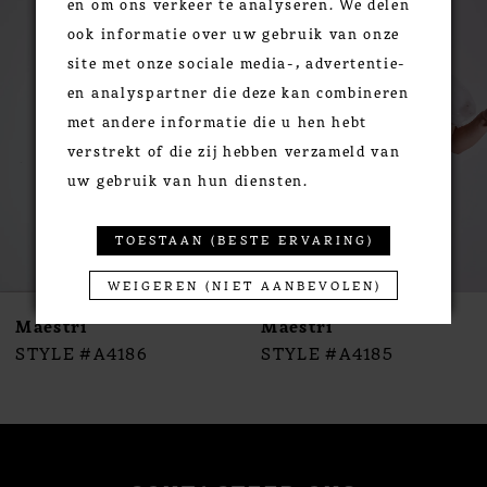
en om ons verkeer te analyseren. We delen
Products
to
1
ook informatie over uw gebruik van onze
Carousel
end
2
site met onze sociale media-, advertentie-
3
en analyspartner die deze kan combineren
4
met andere informatie die u hen hebt
5
verstrekt of die zij hebben verzameld van
6
uw gebruik van hun diensten.
7
8
TOESTAAN (BESTE ERVARING)
9
WEIGEREN (NIET AANBEVOLEN)
10
Maestri
Maestri
11
STYLE #A4186
STYLE #A4185
12
13
14