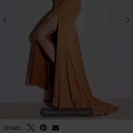
Double tap or pinch to zoom
Double tap or pinch to zoom
Double tap or pinch to zoom
SHARE: