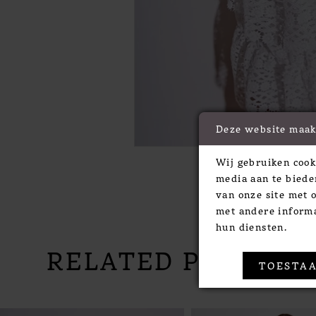
Deze website maak
Wij gebruiken cook
media aan te biede
van onze site met 
met andere informa
hun diensten.
RELATED PRODUC
TOESTAA
PAUSE AUTOPLAY
PREVIOUS SLIDE
NEXT SLIDE
Related
Skip