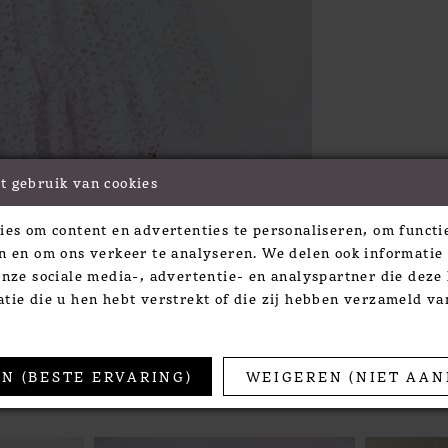
t gebruik van cookies
Click to zoom
Click to zoom
ies om content en advertenties te personaliseren, om functie
SHARE:
n en om ons verkeer te analyseren. We delen ook informatie
onze sociale media-, advertentie- en analyspartner die dez
tie die u hen hebt verstrekt of die zij hebben verzameld v
TS
N (BESTE ERVARING)
WEIGEREN (NIET AAN