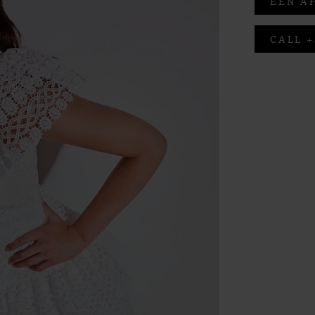
EEN A
CALL +