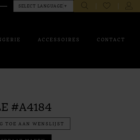
CHECK
TOGG
SELECT LANGUAGE
▼
WISHLIST
ACCO
NGERIE
ACCESSOIRES
CONTACT
E #A4184
G TOE AAN WENSLIJST