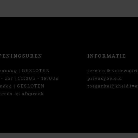
PENINGSUREN
INFORMATIE
aandag
| GESLOTEN
termen & voorwaar
 - zat
| 10:30u - 18:00u
privacybeleid
ondag
| GESLOTEN
toegankelijkheidsve
teeds op afspraak