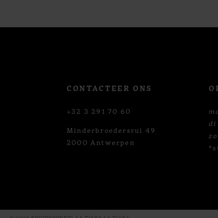
12
13
14
CONTACTEER ONS
O
+32 3 291 70 60
m
di
Minderbroedersrui 49
z
2000 Antwerpen
*s
© 2026 BRUIDSWINKEL LA TIARA LA TIARA