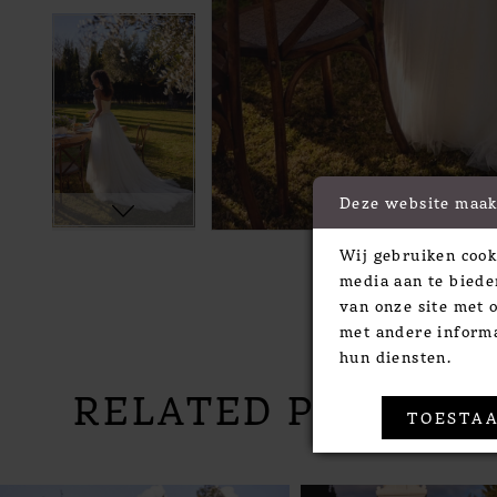
Deze website maak
Wij gebruiken cook
media aan te biede
van onze site met 
met andere informa
hun diensten.
RELATED PRODUC
TOESTAA
PAUSE AUTOPLAY
PREVIOUS SLIDE
NEXT SLIDE
Related
Skip