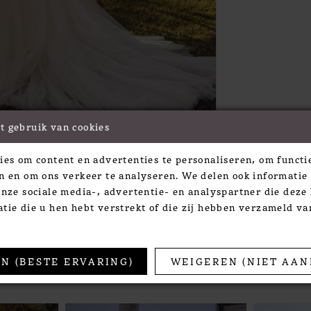
t gebruik van cookies
Click to zoom
Click to zoom
ies om content en advertenties te personaliseren, om functie
SHARE:
n en om ons verkeer te analyseren. We delen ook informatie
onze sociale media-, advertentie- en analyspartner die dez
tie die u hen hebt verstrekt of die zij hebben verzameld v
TS
N (BESTE ERVARING)
WEIGEREN (NIET AAN