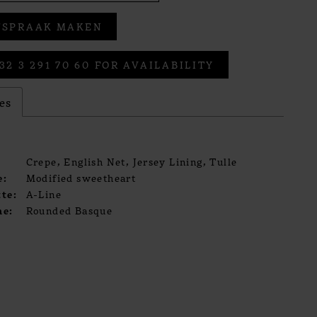
FSPRAAK MAKEN
32 3 291 70 60 FOR AVAILABILITY
es
Crepe, English Net, Jersey Lining, Tulle
e:
Modified sweetheart
te:
A-Line
ne:
Rounded Basque