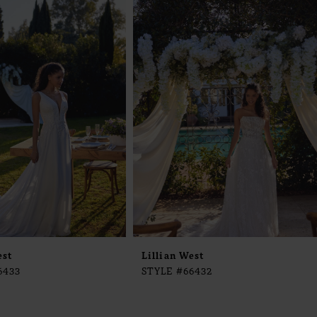
est
Lillian West
6433
STYLE #66432