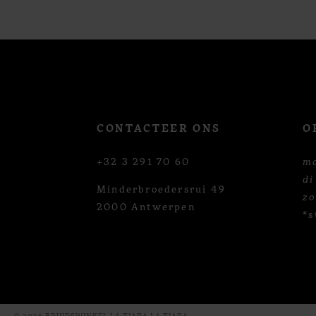
12
13
14
CONTACTEER ONS
O
+32 3 291 70 60
m
di
Minderbroedersrui 49
z
2000 Antwerpen
*s
© 2026 BRUIDSWINKEL LA TIARA LA TIARA