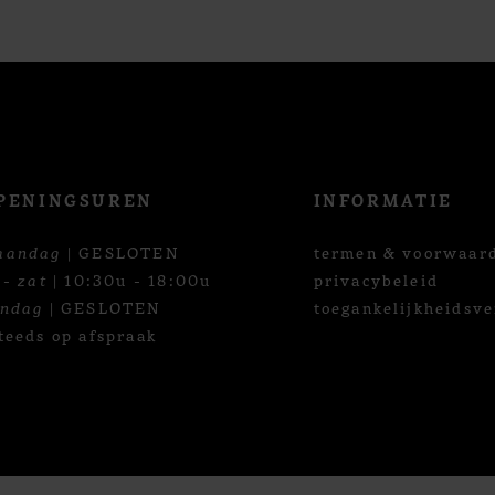
PENINGSUREN
INFORMATIE
aandag
| GESLOTEN
termen & voorwaar
 - zat
| 10:30u - 18:00u
privacybeleid
ondag
| GESLOTEN
toegankelijkheidsve
teeds op afspraak