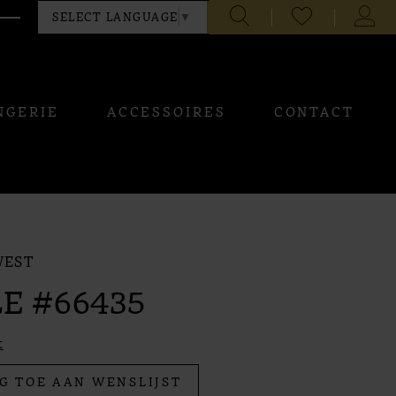
CHECK
TOGG
SELECT LANGUAGE
▼
WISHLIST
ACCO
NGERIE
ACCESSOIRES
CONTACT
WEST
E #66435
t
G TOE AAN WENSLIJST