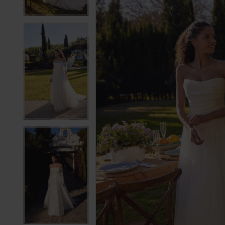
4
4
5
5
6
6
7
7