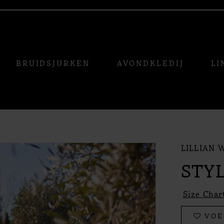
BRUIDSJURKEN
AVONDKLEDIJ
LI
LILLIAN 
STYL
Size Char
VOE