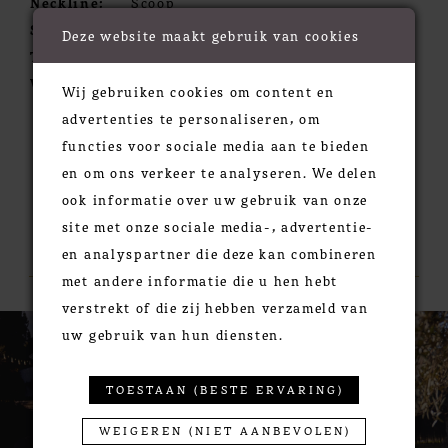
Neckline:
Scoop
Silhouette:
A-Line
Deze website maakt gebruik van cookies
Train:
Chapel
Waistline:
Natural
Wij gebruiken cookies om content en
advertenties te personaliseren, om
functies voor sociale media aan te bieden
en om ons verkeer te analyseren. We delen
ook informatie over uw gebruik van onze
site met onze sociale media-, advertentie-
RELATED PRODUCTS
en analyspartner die deze kan combineren
met andere informatie die u hen hebt
verstrekt of die zij hebben verzameld van
PAUSE AUTOPLAY
PREVIOUS SLIDE
NEXT SLIDE
0
Related
Skip
uw gebruik van hun diensten.
Products
to
1
Carousel
end
2
TOESTAAN (BESTE ERVARING)
3
WEIGEREN (NIET AANBEVOLEN)
4