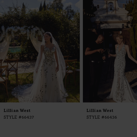
0
Products
to
1
Carousel
end
2
3
4
5
6
7
8
9
Lillian West
Lillian West
STYLE #66437
STYLE #66436
10
11