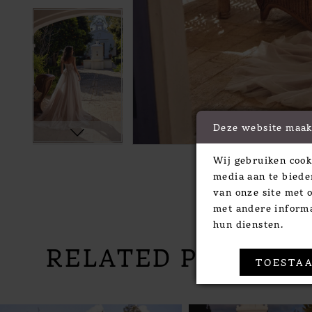
Deze website maak
Wij gebruiken cook
media aan te biede
van onze site met 
met andere informa
hun diensten.
RELATED PRODUC
TOESTAA
PAUSE AUTOPLAY
PREVIOUS SLIDE
NEXT SLIDE
Related
Skip