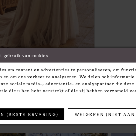
t gebruik van cookies
Click to zoom
Click to zoom
ies om content en advertenties te personaliseren, om functie
SHARE:
n en om ons verkeer te analyseren. We delen ook informatie
onze sociale media-, advertentie- en analyspartner die dez
tie die u hen hebt verstrekt of die zij hebben verzameld v
TS
N (BESTE ERVARING)
WEIGEREN (NIET AAN