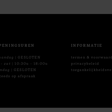
PENINGSUREN
INFORMATIE
aandag
| GESLOTEN
termen & voorwaar
 - zat
| 10:30u - 18:00u
privacybeleid
ondag
| GESLOTEN
toegankelijkheidsve
teeds op afspraak