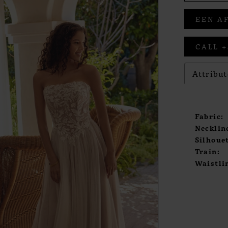
EEN A
CALL +
Attribut
Fabric:
Necklin
Silhouet
Train:
Waistli