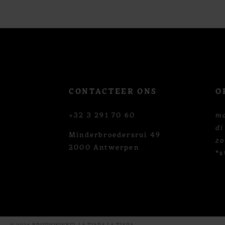
12
13
14
CONTACTEER ONS
O
+32 3 291 70 60
m
di
Minderbroedersrui 49
z
2000 Antwerpen
*s
© 2026 BRUIDSWINKEL LA TIARA LA TIARA