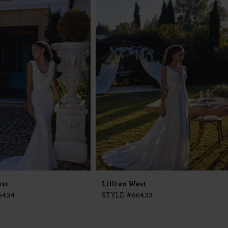
est
Lillian West
6434
STYLE #66433