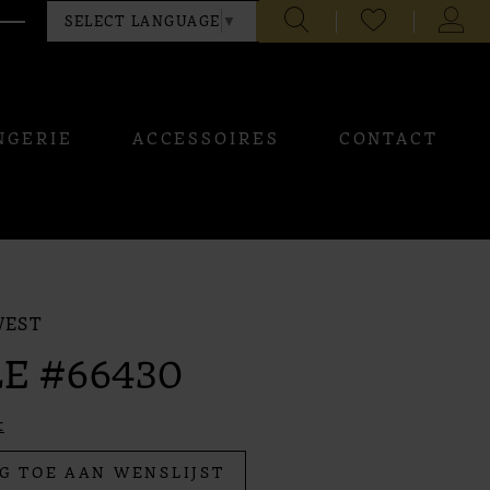
CHECK
TOGG
SELECT LANGUAGE
▼
WISHLIST
ACCO
NGERIE
ACCESSOIRES
CONTACT
WEST
E #66430
t
G TOE AAN WENSLIJST