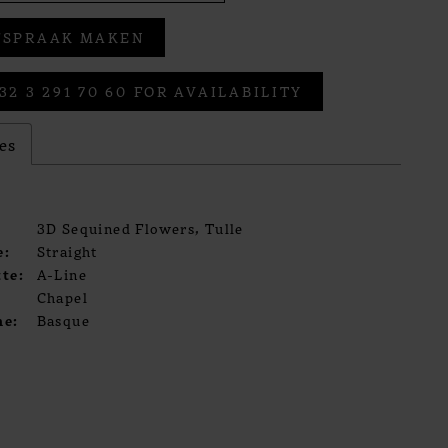
FSPRAAK MAKEN
32 3 291 70 60 FOR AVAILABILITY
es
3D Sequined Flowers, Tulle
e:
Straight
te:
A-Line
Chapel
ne:
Basque