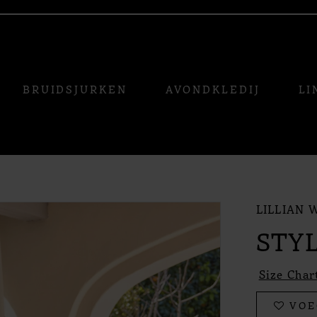
BRUIDSJURKEN
AVONDKLEDIJ
LI
LILLIAN 
STYL
Size Char
VOE