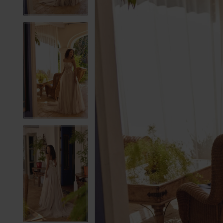
4
4
5
5
6
6