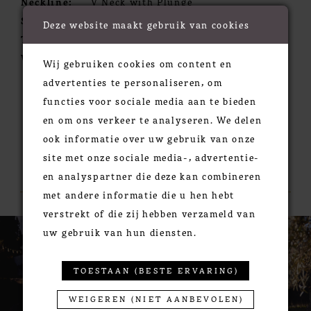
Neckline:
V Neck with Plunge
Silhouette:
A-Line
Deze website maakt gebruik van cookies
Train:
Chapel
Waistline:
Natural
Wij gebruiken cookies om content en
advertenties te personaliseren, om
functies voor sociale media aan te bieden
en om ons verkeer te analyseren. We delen
ook informatie over uw gebruik van onze
site met onze sociale media-, advertentie-
RELATED PRODUCTS
en analyspartner die deze kan combineren
met andere informatie die u hen hebt
verstrekt of die zij hebben verzameld van
PAUSE AUTOPLAY
PREVIOUS SLIDE
NEXT SLIDE
0
Related
Skip
uw gebruik van hun diensten.
Products
to
1
Carousel
end
2
TOESTAAN (BESTE ERVARING)
3
WEIGEREN (NIET AANBEVOLEN)
4