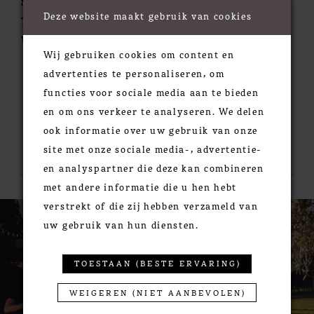
Silhouette:
A-Line
Deze website maakt gebruik van cookies
Train:
Chapel
Waistline:
Natural
Wij gebruiken cookies om content en
advertenties te personaliseren, om
functies voor sociale media aan te bieden
en om ons verkeer te analyseren. We delen
ook informatie over uw gebruik van onze
RELATED PRODUCTS
site met onze sociale media-, advertentie-
en analyspartner die deze kan combineren
met andere informatie die u hen hebt
PAUSE AUTOPLAY
PREVIOUS SLIDE
NEXT SLIDE
verstrekt of die zij hebben verzameld van
0
Related
Skip
uw gebruik van hun diensten.
Products
to
1
Carousel
end
2
TOESTAAN (BESTE ERVARING)
3
4
WEIGEREN (NIET AANBEVOLEN)
5