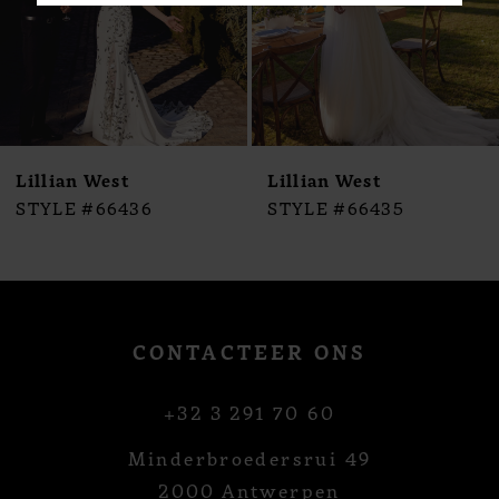
6
7
8
9
10
Lillian West
Lillian West
11
STYLE #66436
STYLE #66435
12
13
14
CONTACTEER ONS
+32 3 291 70 60
Minderbroedersrui 49
2000 Antwerpen