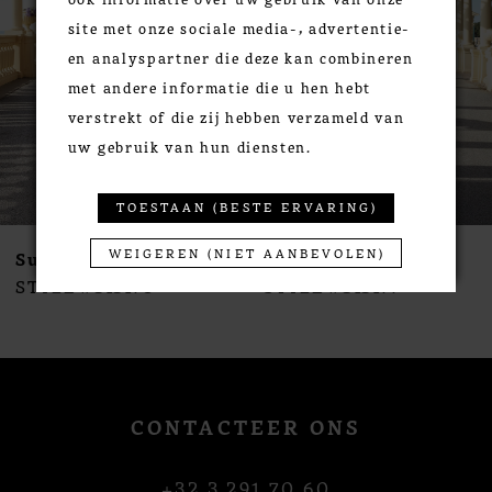
3
site met onze sociale media-, advertentie-
4
en analyspartner die deze kan combineren
5
met andere informatie die u hen hebt
6
verstrekt of die zij hebben verzameld van
7
uw gebruik van hun diensten.
8
9
TOESTAAN (BESTE ERVARING)
10
WEIGEREN (NIET AANBEVOLEN)
Susanna Rivieri
Susanna Rivieri
11
STYLE #313178
STYLE #313177
12
13
14
CONTACTEER ONS
+32 3 291 70 60