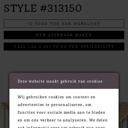
STYLE #313150
VOEG TOE AAN WENSLIJST
EEN AFSPRAAK MAKEN
CALL +32 3 291 70 60 FOR AVAILABILITY
RELATED PRODUCTS
Deze website maakt gebruik van cookies
Wij gebruiken cookies om content en
PAUSE AUTOPLAY
PREVIOUS SLIDE
NEXT SLIDE
advertenties te personaliseren, om
0
Related
Skip
functies voor sociale media aan te bieden
Products
to
1
en om ons verkeer te analyseren. We delen
Carousel
end
2
ook informatie over uw gebruik van onze