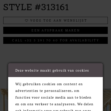
STYLE #313161
VOEG TOE AAN WENSLIJST
EEN AFSPRAAK MAKEN
CALL +32 3 291 70 60 FOR AVAILABILITY
RELATED PRODUCTS
Deze website maakt gebruik van cookies
Wij gebruiken cookies om content en
PAUSE AUTOPLAY
PREVIOUS SLIDE
NEXT SLIDE
advertenties te personaliseren, om
0
Related
Skip
functies voor sociale media aan te bieden
Products
to
1
en om ons verkeer te analyseren. We delen
Carousel
end
2
ook informatie over uw gebruik van onze