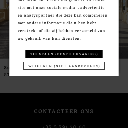
3
site met onze sociale media-, advertentie-
4
en analyspartner die deze kan combineren
5
met andere informatie die u hen hebt
6
verstrekt of die zij hebben verzameld van
7
uw gebruik van hun diensten.
8
9
TOESTAAN (BESTE ERVARING)
10
WEIGEREN (NIET AANBEVOLEN)
Susanna Rivieri
Susanna Rivieri
11
STYLE #313178
STYLE #313177
12
13
14
CONTACTEER ONS
+32 3 291 70 60