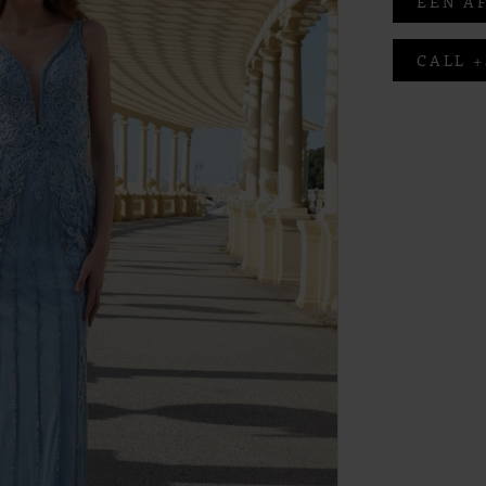
EEN A
CALL +