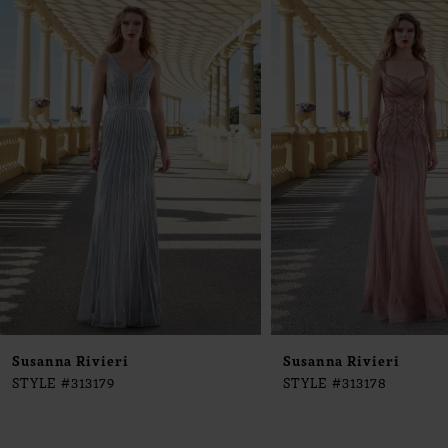
0
Products
to
1
Carousel
end
2
3
4
5
6
7
8
9
Susanna Rivieri
Susanna Rivieri
STYLE #313179
STYLE #313178
10
11