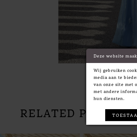
Deze website maak
Wij gebruiken cook
media aan te biede
van onze site met 
met andere informa
hun diensten.
RELATED PRODUC
TOESTAA
PAUSE AUTOPLAY
PREVIOUS SLIDE
NEXT SLIDE
Related
Skip