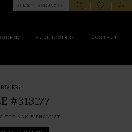
CHECK
TOGG
SELECT LANGUAGE
▼
WISHLIST
ACCO
NGERIE
ACCESSOIRES
CONTACT
RIVIERI
E #313177
G TOE AAN WENSLIJST