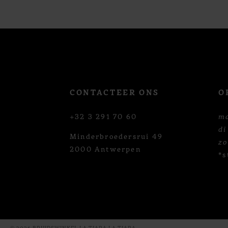
12
13
14
CONTACTEER ONS
O
+32 3 291 70 60
m
di
Minderbroedersrui 49
z
2000 Antwerpen
*s
© 2026 BRUIDSWINKEL LA TIARA LA TIARA