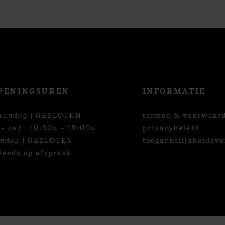
PENINGSUREN
INFORMATIE
aandag
| GESLOTEN
termen & voorwaar
 - zat
| 10:30u - 18:00u
privacybeleid
ondag
| GESLOTEN
toegankelijkheidsve
teeds op afspraak