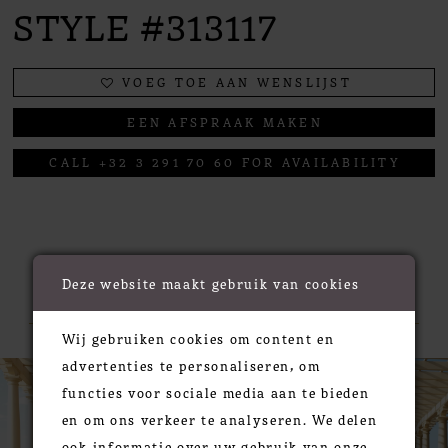
STYLE #313117
VOEG TOE AAN WENSLIJST
EEN AFSPRAAK MAKEN
CALL +32 3 291 70 60 FOR AVAILABILITY
RELATED PRODUCTS
Deze website maakt gebruik van cookies
Wij gebruiken cookies om content en
PAUSE AUTOPLAY
PREVIOUS SLIDE
NEXT SLIDE
advertenties te personaliseren, om
0
Related
Skip
functies voor sociale media aan te bieden
Products
to
1
en om ons verkeer te analyseren. We delen
Carousel
end
2
ook informatie over uw gebruik van onze