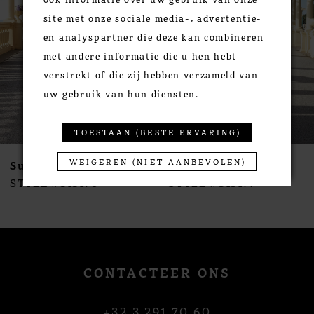
3
site met onze sociale media-, advertentie-
4
en analyspartner die deze kan combineren
5
met andere informatie die u hen hebt
6
verstrekt of die zij hebben verzameld van
7
uw gebruik van hun diensten.
8
9
TOESTAAN (BESTE ERVARING)
10
WEIGEREN (NIET AANBEVOLEN)
Susanna Rivieri
Susanna Rivieri
11
STYLE #313178
STYLE #313177
12
13
14
CONTACTEER ONS
+32 3 291 70 60