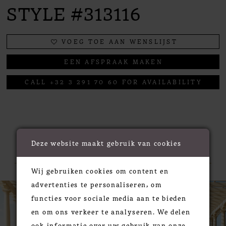
STYLE #313116
VOEG TOE AAN WENSLIJST
EEN AFSPRAAK MAKEN
CALL +32 3 291 70 60 FOR AVAILABILITY
RELATED PRODUCTS
Deze website maakt gebruik van cookies
Wij gebruiken cookies om content en
PAUSE AUTOPLAY
PREVIOUS SLIDE
NEXT SLIDE
advertenties te personaliseren, om
0
Related
Skip
functies voor sociale media aan te bieden
Products
to
1
en om ons verkeer te analyseren. We delen
Carousel
end
2
ook informatie over uw gebruik van onze