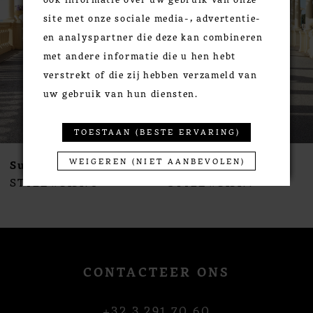
3
site met onze sociale media-, advertentie-
4
en analyspartner die deze kan combineren
5
met andere informatie die u hen hebt
6
verstrekt of die zij hebben verzameld van
7
uw gebruik van hun diensten.
8
9
TOESTAAN (BESTE ERVARING)
10
WEIGEREN (NIET AANBEVOLEN)
Susanna Rivieri
Susanna Rivieri
11
STYLE #313178
STYLE #313177
12
13
14
CONTACTEER ONS
+32 3 291 70 60