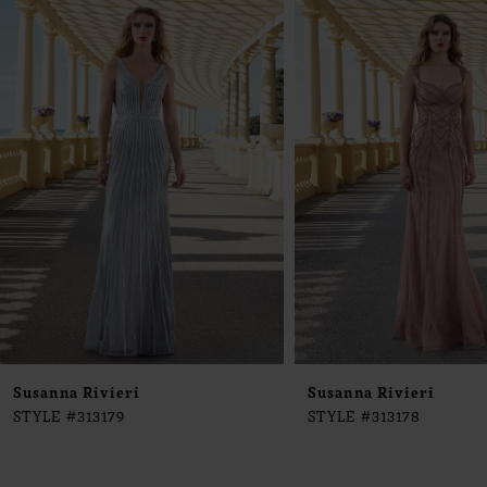
0
Products
to
1
Carousel
end
2
3
4
5
6
7
8
9
Susanna Rivieri
Susanna Rivieri
STYLE #313179
STYLE #313178
10
11