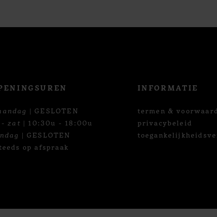
PENINGSUREN
INFORMATIE
aandag
| GESLOTEN
termen & voorwaar
 - zat
| 10:30u - 18:00u
privacybeleid
ondag
| GESLOTEN
toegankelijkheidsve
teeds op afspraak