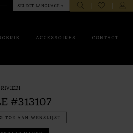
CHECK
TOGG
SELECT LANGUAGE
▼
WISHLIST
ACCO
NGERIE
ACCESSOIRES
CONTACT
RIVIERI
E #313107
G TOE AAN WENSLIJST