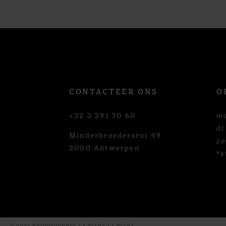
12
13
14
CONTACTEER ONS
O
+32 3 291 70 60
m
di
Minderbroedersrui 49
z
2000 Antwerpen
*s
© 2026 BRUIDSWINKEL LA TIARA LA TIARA