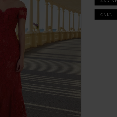
EEN A
CALL +