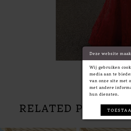
Deze website maak
Wij gebruiken cook
media aan te biede
van onze site met 
met andere informa
hun diensten.
RELATED PRODUC
TOESTAA
PAUSE AUTOPLAY
PREVIOUS SLIDE
NEXT SLIDE
Related
Skip