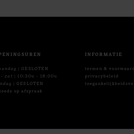
PENINGSUREN
INFORMATIE
aandag
| GESLOTEN
termen & voorwaar
 - zat
| 10:30u - 18:00u
privacybeleid
ondag
| GESLOTEN
toegankelijkheidsve
teeds op afspraak