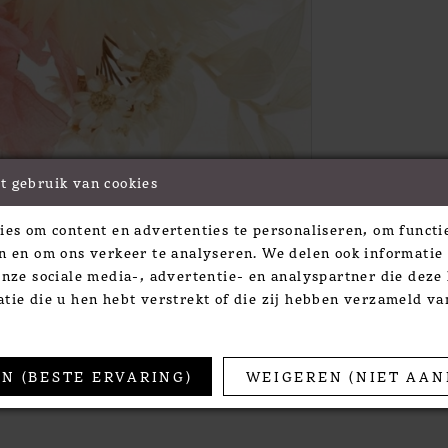
t gebruik van cookies
Click to zoom
Click to zoom
ies om content en advertenties te personaliseren, om functie
SHARE:
n en om ons verkeer te analyseren. We delen ook informatie
onze sociale media-, advertentie- en analyspartner die dez
tie die u hen hebt verstrekt of die zij hebben verzameld v
TS
N (BESTE ERVARING)
WEIGEREN (NIET AAN