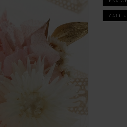
EEN A
CALL +