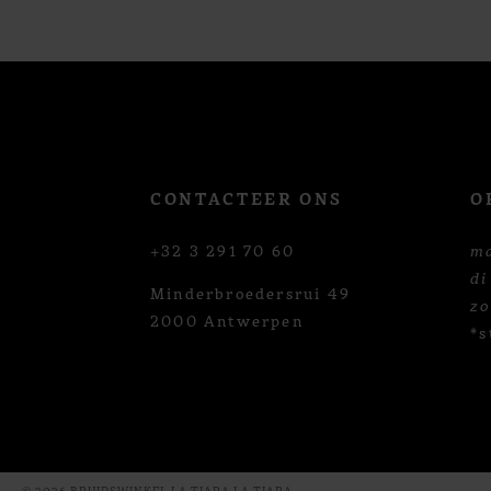
12
13
14
CONTACTEER ONS
O
+32 3 291 70 60
m
di
Minderbroedersrui 49
z
2000 Antwerpen
*s
© 2026 BRUIDSWINKEL LA TIARA LA TIARA