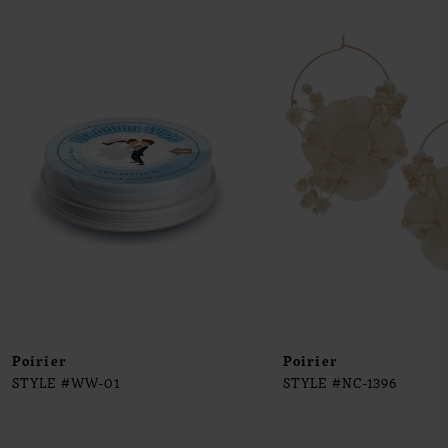
0
Products
to
1
Carousel
end
2
3
4
5
6
7
8
9
Poirier
Poirier
STYLE #WW-01
STYLE #NC-1396
10
11