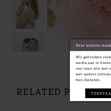
Deze website maak
Wij gebruiken cook
media aan te biede
van onze site met 
met andere informa
hun diensten.
RELATED PRODUC
TOESTAA
PAUSE AUTOPLAY
PREVIOUS SLIDE
NEXT SLIDE
Related
Skip