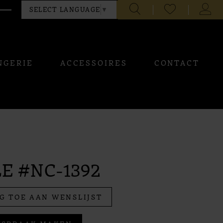
CHECK
TOGG
SELECT LANGUAGE
▼
WISHLIST
ACCO
NGERIE
ACCESSOIRES
CONTACT
E #NC-1392
G TOE AAN WENSLIJST