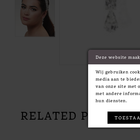
Deze website maak
Wij gebruiken cook
media aan te biede
van onze site met 
met andere informa
hun diensten.
RELATED PRODUC
TOESTAA
PAUSE AUTOPLAY
PREVIOUS SLIDE
NEXT SLIDE
Related
Skip