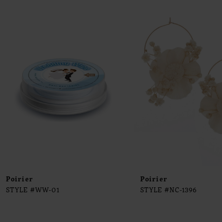
0
Products
to
1
Carousel
end
2
3
4
5
6
7
8
9
Poirier
Poirier
STYLE #WW-01
STYLE #NC-1396
10
11