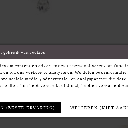
t gebruik van cookies
Click to zoom
Click to zoom
ies om content en advertenties te personaliseren, om functie
SHARE:
n en om ons verkeer te analyseren. We delen ook informatie
onze sociale media-, advertentie- en analyspartner die dez
tie die u hen hebt verstrekt of die zij hebben verzameld v
TS
N (BESTE ERVARING)
WEIGEREN (NIET AAN