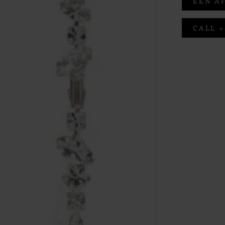
EEN A
CALL +