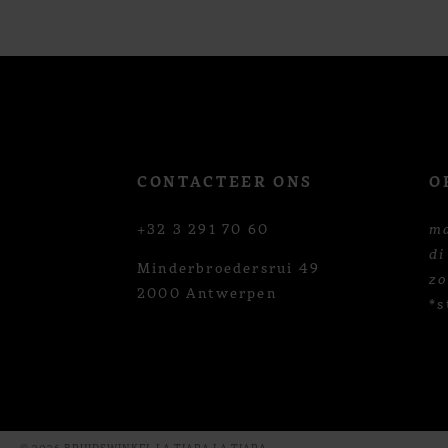
12
13
14
CONTACTEER ONS
O
+32 3 291 70 60
m
di
Minderbroedersrui 49
z
2000 Antwerpen
*s
© 2026 BRUIDSWINKEL LA TIARA LA TIARA