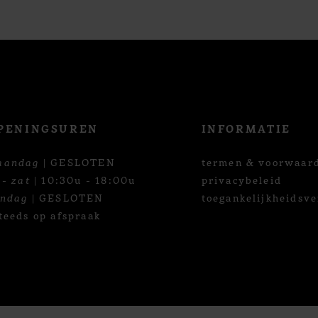
PENINGSUREN
INFORMATIE
aandag
| GESLOTEN
termen & voorwaar
 - zat
| 10:30u - 18:00u
privacybeleid
ondag
| GESLOTEN
toegankelijkheidsve
teeds op afspraak