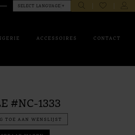
CHECK
TOGG
SELECT LANGUAGE
▼
WISHLIST
ACCO
NGERIE
ACCESSOIRES
CONTACT
E #NC-1333
G TOE AAN WENSLIJST