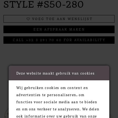
STYLE #S50-280
VOEG TOE AAN WENSLIJST
EEN AFSPRAAK MAKEN
CALL +32 3 291 70 60 FOR AVAILABILITY
RELATED PRODUCTS
Deze website maakt gebruik van cookies
Wij gebruiken cookies om content en
PAUSE AUTOPLAY
PREVIOUS SLIDE
NEXT SLIDE
0
Related
Skip
advertenties te personaliseren, om
Products
to
functies voor sociale media aan te bieden
1
Carousel
end
en om ons verkeer te analyseren. We delen
2
ook informatie over uw gebruik van onze
3