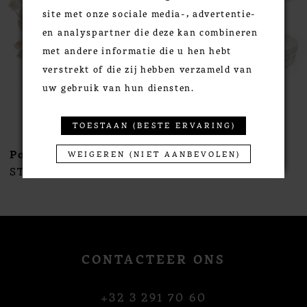
site met onze sociale media-, advertentie-
4
en analyspartner die deze kan combineren
5
met andere informatie die u hen hebt
6
verstrekt of die zij hebben verzameld van
7
uw gebruik van hun diensten.
8
9
TOESTAAN (BESTE ERVARING)
10
Poirier
Poirier
WEIGEREN (NIET AANBEVOLEN)
11
STYLE #NC-1396
STYLE #NC-1395
12
13
14
CONTACTEER ONS
+32 3 291 70 60