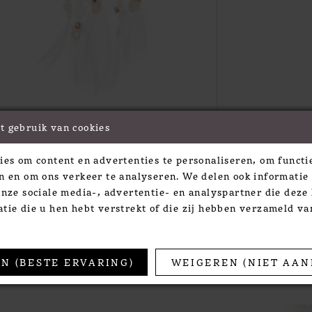
t gebruik van cookies
Click to zoom
Click to zoom
ies om content en advertenties te personaliseren, om functie
SHARE:
n en om ons verkeer te analyseren. We delen ook informatie
onze sociale media-, advertentie- en analyspartner die dez
tie die u hen hebt verstrekt of die zij hebben verzameld v
TS
N (BESTE ERVARING)
WEIGEREN (NIET AAN