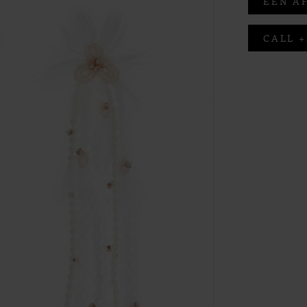
EEN A
CALL +