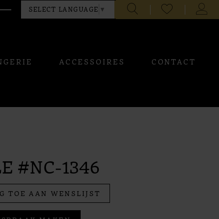
CHECK
TOGG
SELECT LANGUAGE
▼
WISHLIST
ACCO
NGERIE
ACCESSOIRES
CONTACT
E #NC-1346
G TOE AAN WENSLIJST