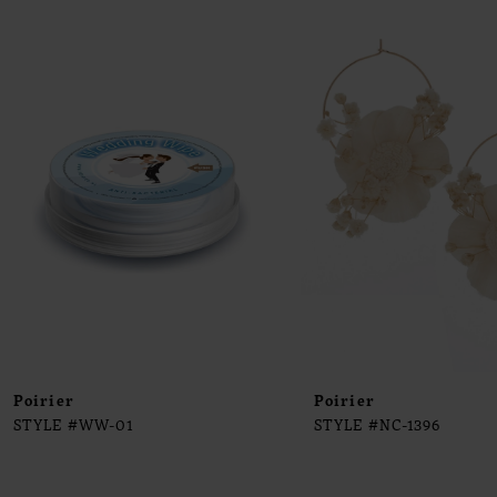
0
Products
to
1
Carousel
end
2
3
4
5
6
7
8
9
Poirier
Poirier
STYLE #WW-01
STYLE #NC-1396
10
11