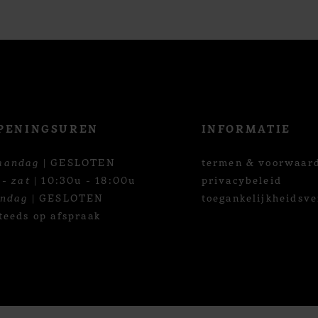
PENINGSUREN
INFORMATIE
aandag
| GESLOTEN
termen & voorwaar
 - zat
| 10:30u - 18:00u
privacybeleid
ondag
| GESLOTEN
toegankelijkheidsve
teeds op afspraak