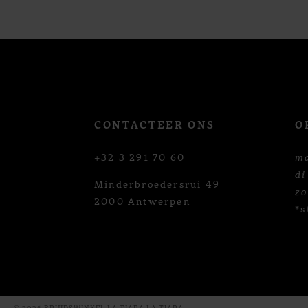
12
13
14
CONTACTEER ONS
O
+32 3 291 70 60
m
di
Minderbroedersrui 49
z
2000 Antwerpen
*s
© 2026 BRUIDSWINKEL LA TIARA LA TIARA