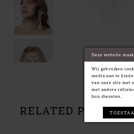
Deze website maak
Wij gebruiken cook
media aan te biede
van onze site met 
met andere informa
hun diensten.
RELATED PRODUC
TOESTAA
PAUSE AUTOPLAY
PREVIOUS SLIDE
NEXT SLIDE
Related
Skip