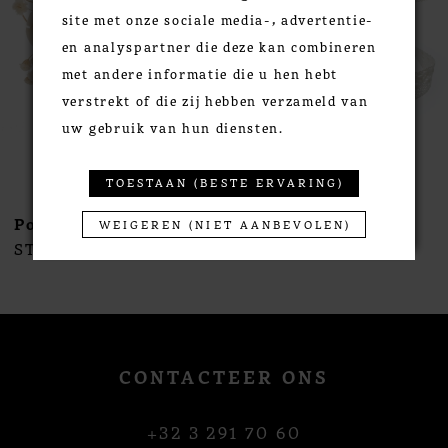
site met onze sociale media-, advertentie-
4
en analyspartner die deze kan combineren
5
met andere informatie die u hen hebt
6
verstrekt of die zij hebben verzameld van
7
uw gebruik van hun diensten.
8
9
TOESTAAN (BESTE ERVARING)
10
Poirier
Poirier
WEIGEREN (NIET AANBEVOLEN)
11
STYLE #NC-1396
STYLE #NC-1395
12
13
14
CONTACTEER ONS
+32 3 291 70 60