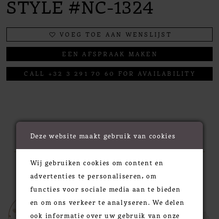
STYLE #NC-1324
VOEG TOE AAN WENSLIJST
EEN AFSPRAAK MAKEN
CALL +32 3 291 70 60 FOR AVAILABILITY
RELATED PRODUCTS
Deze website maakt gebruik van cookies
Wij gebruiken cookies om content en
PAUSE AUTOPLAY
PREVIOUS SLIDE
NEXT SLIDE
0
Related
Skip
advertenties te personaliseren, om
Products
to
1
functies voor sociale media aan te bieden
Carousel
end
en om ons verkeer te analyseren. We delen
2
ook informatie over uw gebruik van onze
3