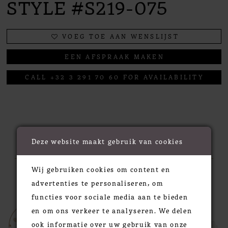
STYLE #S219-075
VOEG TOE AAN WENSLIJST
EEN AFSPRAAK MAKEN
CALL +32 3 291 70 60 FOR AVAILABILITY
RELATED PRODUCTS
Deze website maakt gebruik van cookies
Wij gebruiken cookies om content en
PAUSE AUTOPLAY
PREVIOUS SLIDE
NEXT SLIDE
0
Related
Skip
advertenties te personaliseren, om
Products
to
functies voor sociale media aan te bieden
1
Carousel
end
en om ons verkeer te analyseren. We delen
2
ook informatie over uw gebruik van onze
3