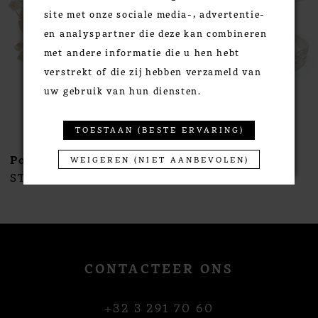
site met onze sociale media-, advertentie-
4
en analyspartner die deze kan combineren
5
met andere informatie die u hen hebt
6
verstrekt of die zij hebben verzameld van
7
uw gebruik van hun diensten.
8
9
TOESTAAN (BESTE ERVARING)
10
Poirier
Poirier
WEIGEREN (NIET AANBEVOLEN)
11
STYLE #NC-1396
STYLE #NC-1395
12
13
14
CONTACTEER ONS
+32 3 291 70 60