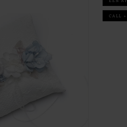
EEN A
CALL +