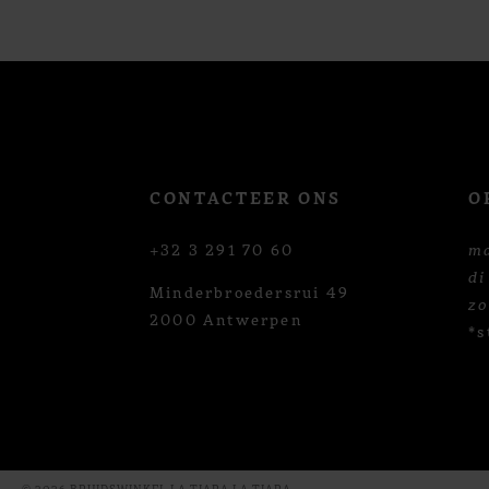
12
13
14
CONTACTEER ONS
O
+32 3 291 70 60
m
di
Minderbroedersrui 49
z
2000 Antwerpen
*s
© 2026 BRUIDSWINKEL LA TIARA LA TIARA