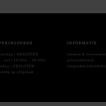
PENINGSUREN
INFORMATIE
aandag
| GESLOTEN
termen & voorwaar
 - zat
| 10:30u - 18:00u
privacybeleid
ondag
| GESLOTEN
toegankelijkheidsve
teeds op afspraak