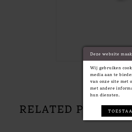
Deze website maak
Wij gebruiken cook
media aan te biede
van onze site met 
met andere informa
hun diensten.
RELATED PRODUC
TOESTAA
PAUSE AUTOPLAY
PREVIOUS SLIDE
NEXT SLIDE
Related
Skip