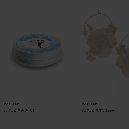
0
Products
to
1
Carousel
end
2
3
4
5
6
7
8
9
Poirier
Poirier
STYLE #WW-01
STYLE #NC-1396
10
11