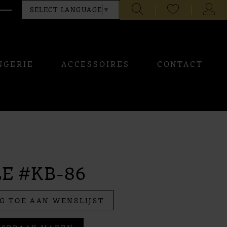
CHECK
TOGG
SELECT LANGUAGE
▼
WISHLIST
ACCO
NGERIE
ACCESSOIRES
CONTACT
E #KB-86
G TOE AAN WENSLIJST