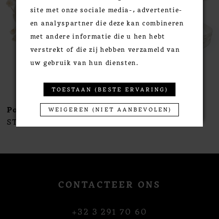
site met onze sociale media-, advertentie-
4
en analyspartner die deze kan combineren
5
met andere informatie die u hen hebt
6
verstrekt of die zij hebben verzameld van
7
uw gebruik van hun diensten.
8
9
TOESTAAN (BESTE ERVARING)
10
Poirier
Poirier
WEIGEREN (NIET AANBEVOLEN)
11
STYLE #NC-1396
STYLE #NC-1395
12
13
14
CONTACTEER ONS
+32 3 291 70 60