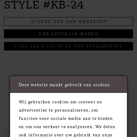
STYLE #KB-24
VOEG TOE AAN WENSLIJST
EEN AFSPRAAK MAKEN
CALL +32 3 291 70 60 FOR AVAILABILITY
RELATED PRODUCTS
Deze website maakt gebruik van cookies
Wij gebruiken cookies om content en
PAUSE AUTOPLAY
PREVIOUS SLIDE
NEXT SLIDE
0
Related
Skip
advertenties te personaliseren, om
Products
to
functies voor sociale media aan te bieden
1
Carousel
end
en om ons verkeer te analyseren. We delen
2
ook informatie over uw gebruik van onze
3