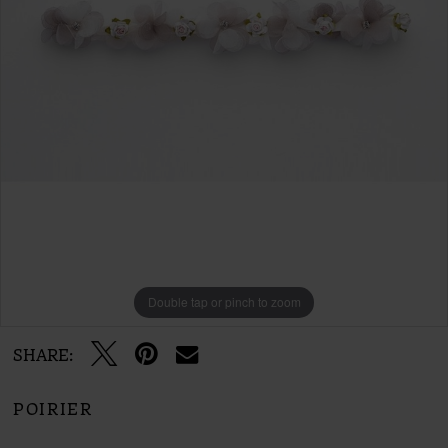
Double tap or pinch to zoom
SHARE:
POIRIER