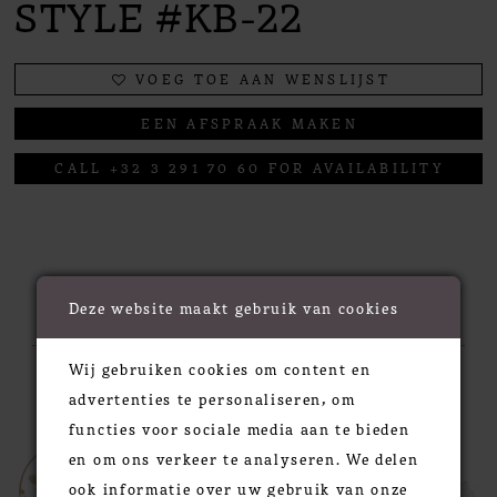
STYLE #KB-22
VOEG TOE AAN WENSLIJST
EEN AFSPRAAK MAKEN
CALL +32 3 291 70 60 FOR AVAILABILITY
RELATED PRODUCTS
Deze website maakt gebruik van cookies
Wij gebruiken cookies om content en
PAUSE AUTOPLAY
PREVIOUS SLIDE
NEXT SLIDE
0
Related
Skip
advertenties te personaliseren, om
Products
to
functies voor sociale media aan te bieden
1
Carousel
end
en om ons verkeer te analyseren. We delen
2
ook informatie over uw gebruik van onze
3