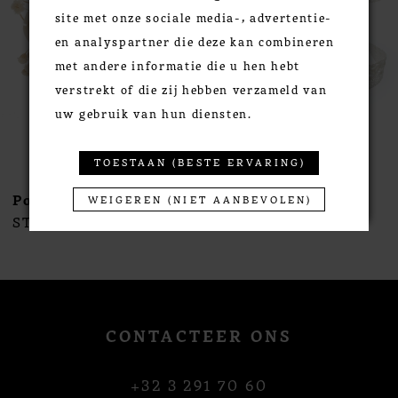
site met onze sociale media-, advertentie-
4
en analyspartner die deze kan combineren
5
met andere informatie die u hen hebt
6
verstrekt of die zij hebben verzameld van
7
uw gebruik van hun diensten.
8
9
TOESTAAN (BESTE ERVARING)
10
Poirier
Poirier
WEIGEREN (NIET AANBEVOLEN)
11
STYLE #NC-1396
STYLE #NC-1395
12
13
14
CONTACTEER ONS
+32 3 291 70 60