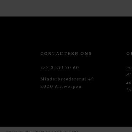
12
13
14
CONTACTEER ONS
O
+32 3 291 70 60
m
di
Minderbroedersrui 49
z
2000 Antwerpen
*s
© 2026 BRUIDSWINKEL LA TIARA LA TIARA