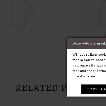
Deze website maak
Wij gebruiken cook
media aan te biede
van onze site met 
met andere informa
hun diensten.
RELATED PRODUC
TOESTAA
PAUSE AUTOPLAY
PREVIOUS SLIDE
NEXT SLIDE
Related
Skip