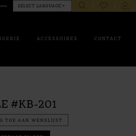
CHECK
TOGG
SELECT LANGUAGE
▼
WISHLIST
ACCO
NGERIE
ACCESSOIRES
CONTACT
E #KB-201
G TOE AAN WENSLIJST