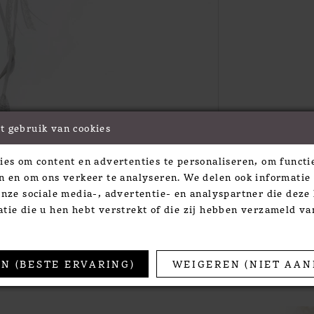
t gebruik van cookies
Click to zoom
Click to zoom
ies om content en advertenties te personaliseren, om functie
SHARE:
n en om ons verkeer te analyseren. We delen ook informatie
onze sociale media-, advertentie- en analyspartner die dez
tie die u hen hebt verstrekt of die zij hebben verzameld v
TS
N (BESTE ERVARING)
WEIGEREN (NIET AAN