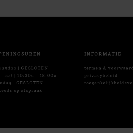
PENINGSUREN
INFORMATIE
aandag
| GESLOTEN
termen & voorwaar
 - zat
| 10:30u - 18:00u
privacybeleid
ondag
| GESLOTEN
toegankelijkheidsve
teeds op afspraak