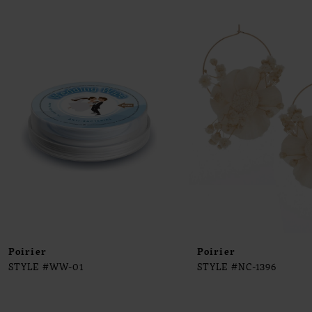
0
Products
to
1
Carousel
end
2
3
4
5
6
7
8
9
Poirier
Poirier
STYLE #WW-01
STYLE #NC-1396
10
11