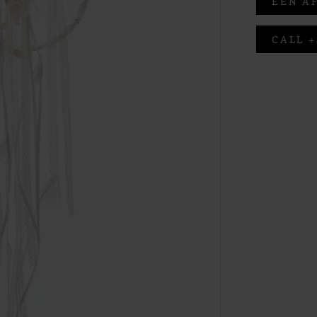
EEN A
CALL +