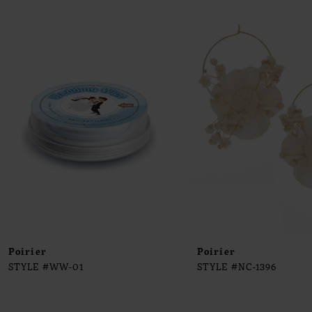
0
Products
to
1
Carousel
end
2
3
4
5
6
7
8
9
Poirier
Poirier
STYLE #WW-01
STYLE #NC-1396
10
11