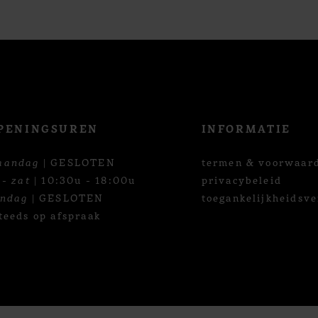
PENINGSUREN
INFORMATIE
aandag
| GESLOTEN
termen & voorwaar
 - zat
| 10:30u - 18:00u
privacybeleid
ondag
| GESLOTEN
toegankelijkheidsve
teeds op afspraak