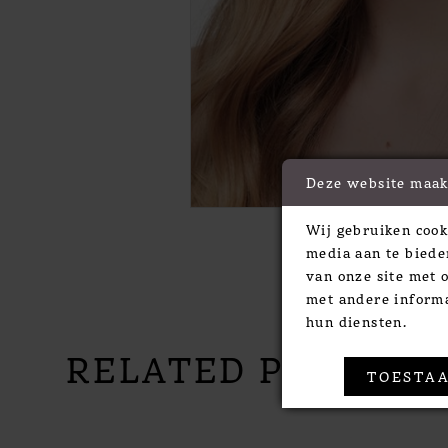
Deze website maak
Wij gebruiken cook
media aan te biede
van onze site met 
met andere informa
hun diensten.
RELATED PRODUC
TOESTAA
PAUSE AUTOPLAY
PREVIOUS SLIDE
NEXT SLIDE
Related
Skip