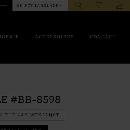
CHECK
TOGG
SELECT LANGUAGE
▼
WISHLIST
ACCO
NGERIE
ACCESSOIRES
CONTACT
E #BB-8598
G TOE AAN WENSLIJST