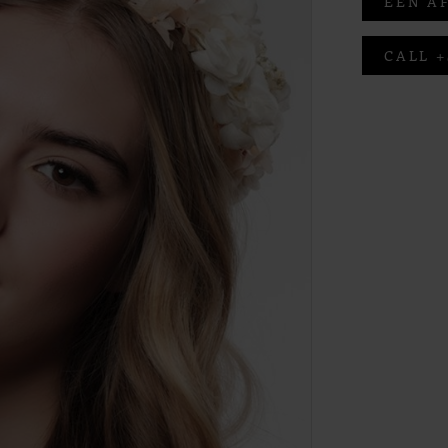
EEN A
CALL +