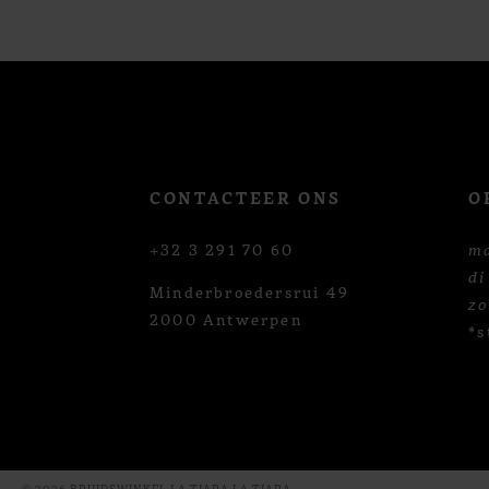
12
13
14
CONTACTEER ONS
O
+32 3 291 70 60
m
di
Minderbroedersrui 49
z
2000 Antwerpen
*s
© 2026 BRUIDSWINKEL LA TIARA LA TIARA