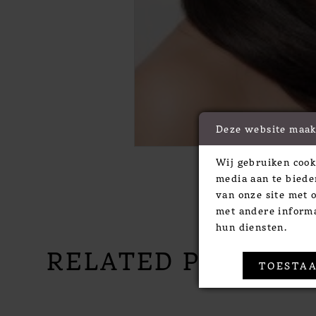
Deze website maak
Wij gebruiken cook
media aan te biede
van onze site met 
met andere informa
hun diensten.
RELATED PRODUC
TOESTAA
PAUSE AUTOPLAY
PREVIOUS SLIDE
NEXT SLIDE
Related
Skip