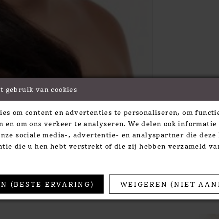
t gebruik van cookies
Click to zoom
Click to zoom
ies om content en advertenties te personaliseren, om functie
SHARE:
n en om ons verkeer te analyseren. We delen ook informatie
onze sociale media-, advertentie- en analyspartner die dez
tie die u hen hebt verstrekt of die zij hebben verzameld v
TS
N (BESTE ERVARING)
WEIGEREN (NIET AAN