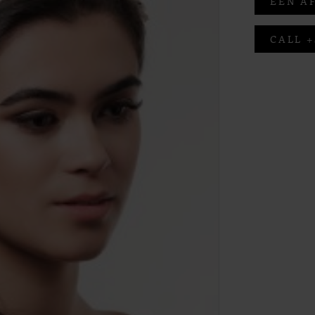
EEN A
CALL +