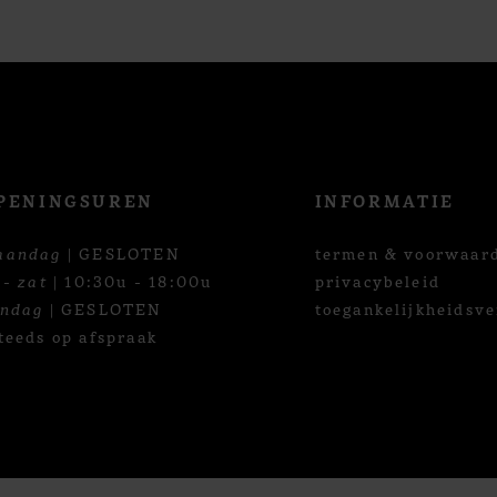
PENINGSUREN
INFORMATIE
aandag
| GESLOTEN
termen & voorwaar
 - zat
| 10:30u - 18:00u
privacybeleid
ondag
| GESLOTEN
toegankelijkheidsve
teeds op afspraak