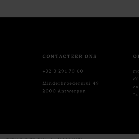
12
13
14
CONTACTEER ONS
O
+32 3 291 70 60
m
di
Minderbroedersrui 49
z
2000 Antwerpen
*s
© 2026 BRUIDSWINKEL LA TIARA LA TIARA