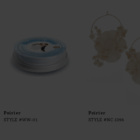
0
Products
to
1
Carousel
end
2
3
4
5
6
7
8
9
Poirier
Poirier
STYLE #WW-01
STYLE #NC-1396
10
11