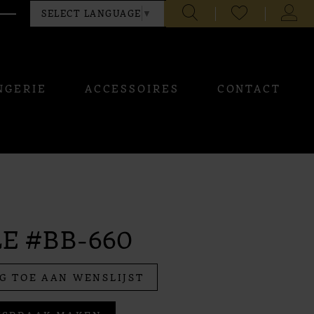
CHECK
TOGG
SELECT LANGUAGE
▼
WISHLIST
ACCO
NGERIE
ACCESSOIRES
CONTACT
E #BB-660
G TOE AAN WENSLIJST