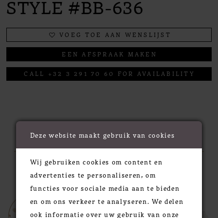
STYLE #BB-636
VOEG TOE AAN WENSLIJST
EEN AFSPRAAK MAKEN
CALL +32 3 291 70 60 FOR AVAILABILITY
RELATED PRODUCTS
Deze website maakt gebruik van cookies
Wij gebruiken cookies om content en
PAUSE AUTOPLAY
PREVIOUS SLIDE
NEXT SLIDE
0
Related
Skip
advertenties te personaliseren, om
Products
to
functies voor sociale media aan te bieden
1
Carousel
end
en om ons verkeer te analyseren. We delen
2
ook informatie over uw gebruik van onze
3