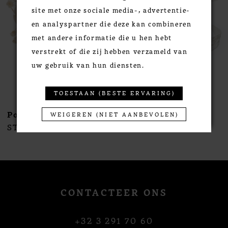
site met onze sociale media-, advertentie-
4
en analyspartner die deze kan combineren
5
met andere informatie die u hen hebt
6
verstrekt of die zij hebben verzameld van
7
uw gebruik van hun diensten.
8
9
TOESTAAN (BESTE ERVARING)
10
Poirier
Poirier
WEIGEREN (NIET AANBEVOLEN)
11
STYLE #NC-1396
STYLE #NC-1395
12
13
14
CONTACTEER ONS
+32 3 291 70 60